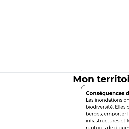
Mon territo
Conséquences de
Les inondations ont
biodiversité. Elles
berges, emporter la
infrastructures et
ruptures de digues