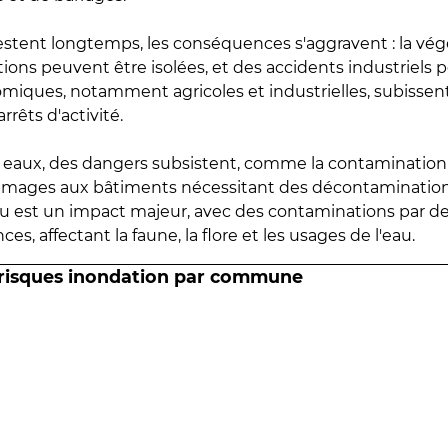
estent longtemps, les conséquences s'aggravent : la vé
tions peuvent être isolées, et des accidents industriels 
omiques, notamment agricoles et industrielles, subissen
rrêts d'activité.
es eaux, des dangers subsistent, comme la contamination
mmages aux bâtiments nécessitant des décontaminations
eau est un impact majeur, avec des contaminations par d
es, affectant la faune, la flore et les usages de l'eau.
 risques inondation par commune