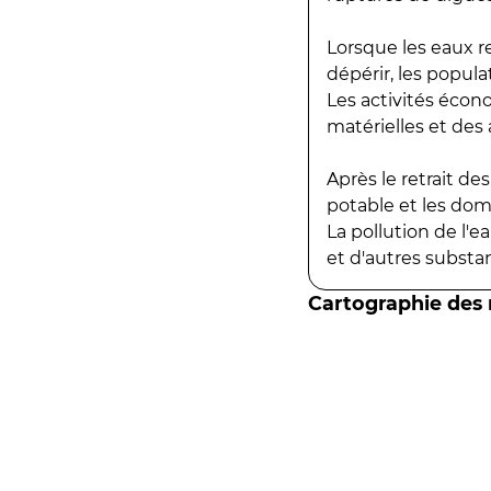
Lorsque les eaux r
dépérir, les popula
Les activités écon
matérielles et des a
Après le retrait d
potable et les do
La pollution de l'
et d'autres substanc
Cartographie des