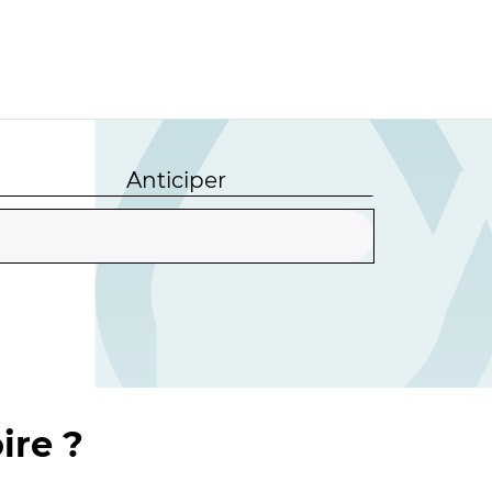
Anticiper
ire ?