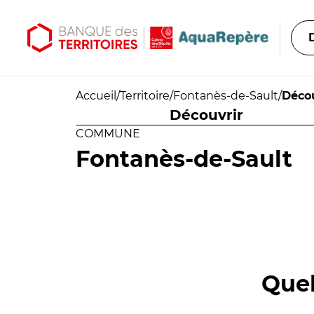
Aller au contenu principal
Aller au menu principal
Accueil
/
Territoire
/
Fontanès-de-Sault
/
Décou
Découvrir
COMMUNE
Fontanès-de-Sault
Quel