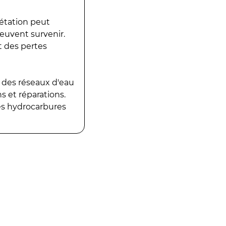
gétation peut
peuvent survenir.
t des pertes
 des réseaux d'eau
 et réparations.
es hydrocarbures