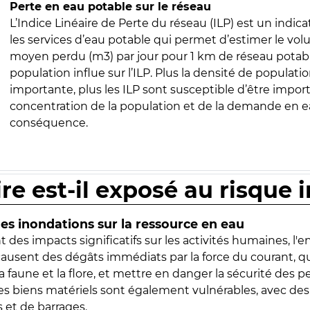
Perte en eau potable sur le réseau
L’Indice Linéaire de Perte du réseau (ILP) est un indica
les services d’eau potable qui permet d’estimer le vo
moyen perdu (m3) par jour pour 1 km de réseau potabl
population influe sur l’ILP. Plus la densité de populatio
importante, plus les ILP sont susceptible d’être import
concentration de la population et de la demande en ea
conséquence.
ire est-il exposé au risque 
s inondations sur la ressource en eau
 des impacts significatifs sur les activités humaines, l'
 causent des dégâts immédiats par la force du courant, q
 faune et la flore, et mettre en danger la sécurité des p
 les biens matériels sont également vulnérables, avec des
 et de barrages.