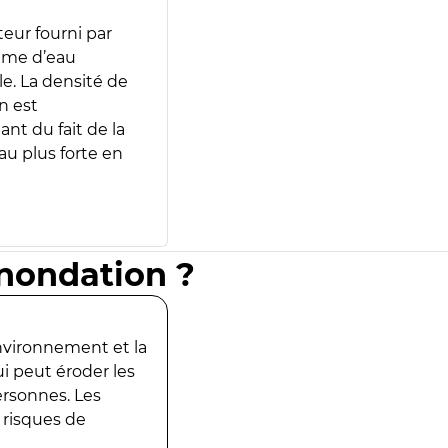
teur fourni par
lume d’eau
e. La densité de
n est
ant du fait de la
u plus forte en
inondation ?
environnement et la
ui peut éroder les
ersonnes. Les
 risques de