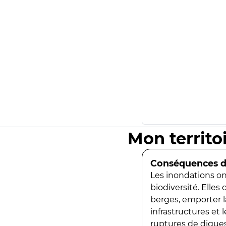
Mon territo
Conséquences de
Les inondations ont
biodiversité. Elles
berges, emporter la
infrastructures et
ruptures de digues