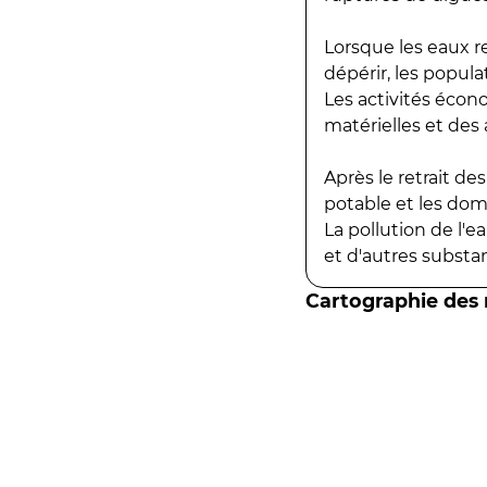
Lorsque les eaux r
dépérir, les popula
Les activités écon
matérielles et des a
Après le retrait d
potable et les do
La pollution de l'
et d'autres substanc
Cartographie des