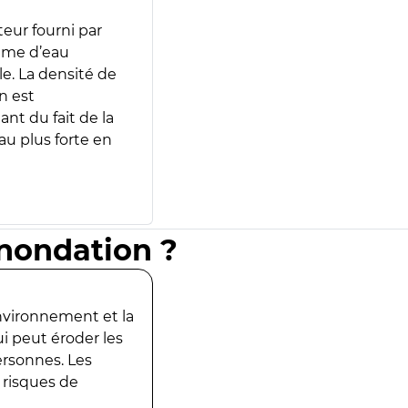
teur fourni par
lume d’eau
e. La densité de
n est
ant du fait de la
u plus forte en
inondation ?
environnement et la
ui peut éroder les
ersonnes. Les
 risques de