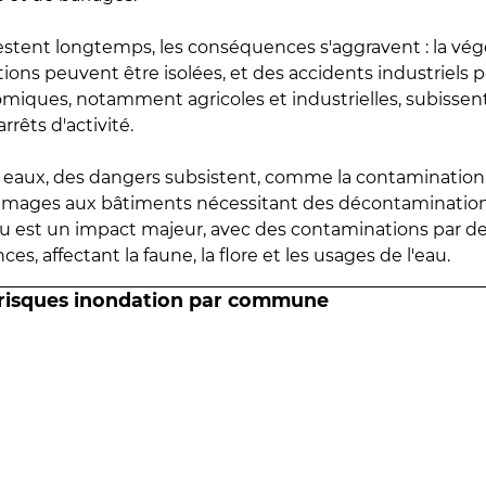
estent longtemps, les conséquences s'aggravent : la vé
tions peuvent être isolées, et des accidents industriels 
omiques, notamment agricoles et industrielles, subissen
rrêts d'activité.
es eaux, des dangers subsistent, comme la contamination
mmages aux bâtiments nécessitant des décontaminations
eau est un impact majeur, avec des contaminations par d
es, affectant la faune, la flore et les usages de l'eau.
 risques inondation par commune