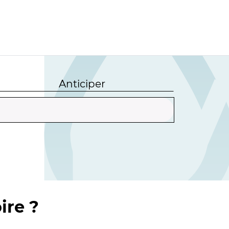
Anticiper
ire ?