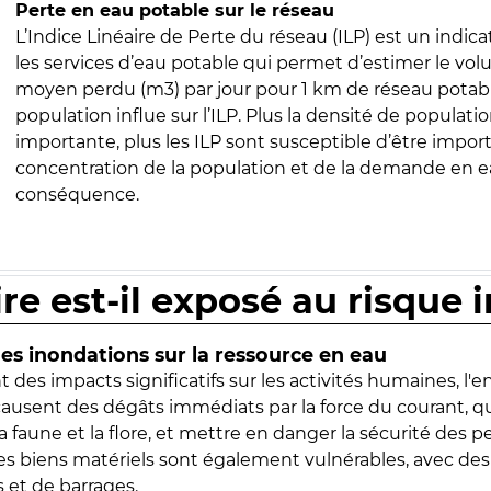
Perte en eau potable sur le réseau
L’Indice Linéaire de Perte du réseau (ILP) est un indica
les services d’eau potable qui permet d’estimer le vo
moyen perdu (m3) par jour pour 1 km de réseau potabl
population influe sur l’ILP. Plus la densité de populatio
importante, plus les ILP sont susceptible d’être import
concentration de la population et de la demande en ea
conséquence.
ire est-il exposé au risque 
s inondations sur la ressource en eau
 des impacts significatifs sur les activités humaines, l'
 causent des dégâts immédiats par la force du courant, q
 faune et la flore, et mettre en danger la sécurité des p
 les biens matériels sont également vulnérables, avec des
 et de barrages.