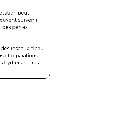
gétation peut
peuvent survenir.
t des pertes
 des réseaux d'eau
 et réparations.
es hydrocarbures