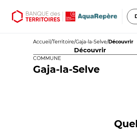
Aller au contenu principal
Aller au menu principal
Accueil
/
Territoire
/
Gaja-la-Selve
/
Découvrir
Découvrir
COMMUNE
Gaja-la-Selve
Quel