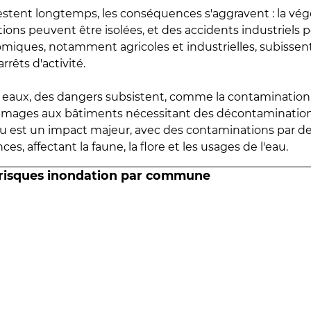
estent longtemps, les conséquences s'aggravent : la vé
tions peuvent être isolées, et des accidents industriels 
omiques, notamment agricoles et industrielles, subissen
rrêts d'activité.
es eaux, des dangers subsistent, comme la contamination
mmages aux bâtiments nécessitant des décontaminations
eau est un impact majeur, avec des contaminations par d
es, affectant la faune, la flore et les usages de l'eau.
 risques inondation par commune