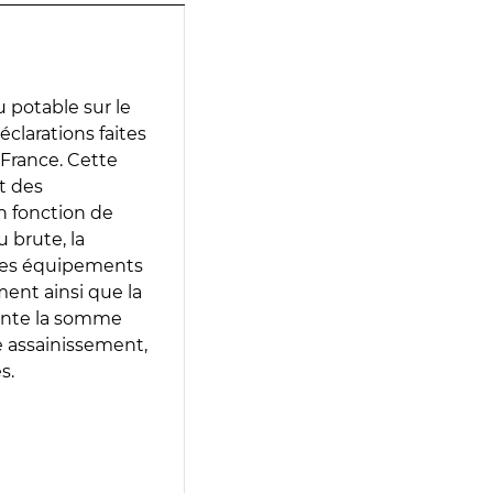
 potable sur le
déclarations faites
 France. Cette
t des
en fonction de
 brute, la
 les équipements
ment ainsi que la
sente la somme
e assainissement,
s.