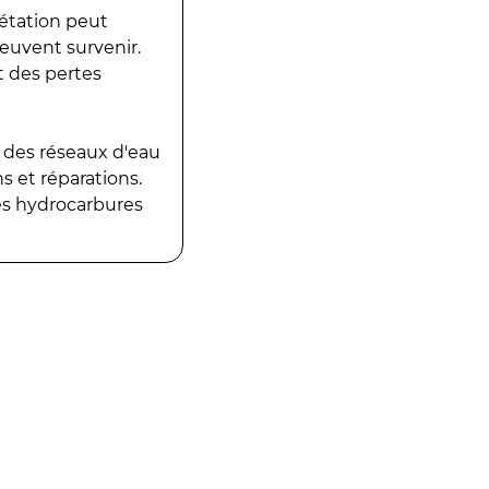
gétation peut
peuvent survenir.
t des pertes
 des réseaux d'eau
 et réparations.
es hydrocarbures