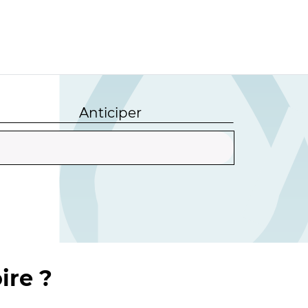
Anticiper
ire ?