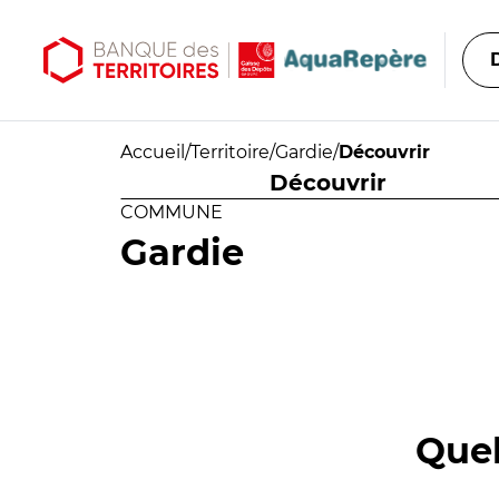
Aller au contenu principal
Aller au menu principal
Accueil
/
Territoire
/
Gardie
/
Découvrir
Découvrir
COMMUNE
Gardie
Quel