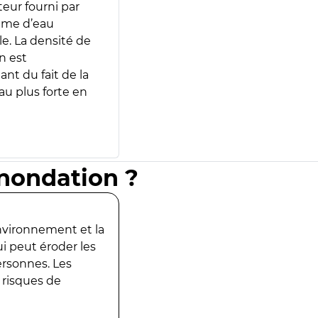
teur fourni par
lume d’eau
e. La densité de
n est
ant du fait de la
u plus forte en
inondation ?
environnement et la
ui peut éroder les
ersonnes. Les
 risques de