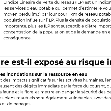
L’Indice Linéaire de Perte du réseau (ILP) est un indica
les services d’eau potable qui permet d’estimer le vo
moyen perdu (m3) par jour pour 1 km de réseau potabl
population influe sur l’ILP. Plus la densité de populatio
importante, plus les ILP sont susceptible d’être import
concentration de la population et de la demande en ea
conséquence.
ire est-il exposé au risque 
s inondations sur la ressource en eau
 des impacts significatifs sur les activités humaines, l'
 causent des dégâts immédiats par la force du courant, q
 faune et la flore, et mettre en danger la sécurité des p
 les biens matériels sont également vulnérables, avec des
 et de barrages.