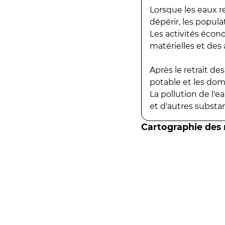
Lorsque les eaux r
dépérir, les popula
Les activités écon
matérielles et des a
Après le retrait d
potable et les do
La pollution de l'
et d'autres substanc
Cartographie des