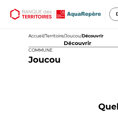
Aller au contenu principal
Aller au menu principal
Accueil
/
Territoire
/
Joucou
/
Découvrir
Découvrir
COMMUNE
Joucou
Quel