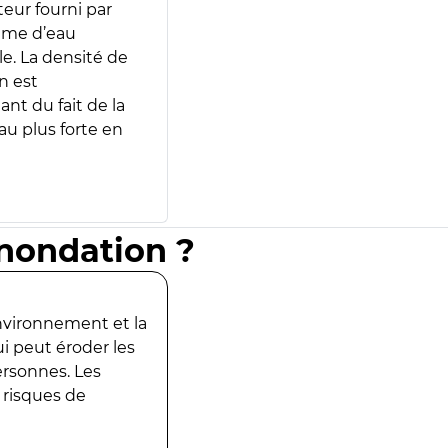
teur fourni par
lume d’eau
e. La densité de
n est
ant du fait de la
u plus forte en
inondation ?
environnement et la
ui peut éroder les
ersonnes. Les
 risques de