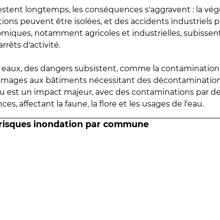
estent longtemps, les conséquences s'aggravent : la vé
tions peuvent être isolées, et des accidents industriels 
omiques, notamment agricoles et industrielles, subissen
rrêts d'activité.
es eaux, des dangers subsistent, comme la contamination
mmages aux bâtiments nécessitant des décontaminations
eau est un impact majeur, avec des contaminations par d
es, affectant la faune, la flore et les usages de l'eau.
 risques inondation par commune