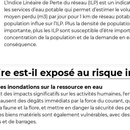
L’Indice Linéaire de Perte du réseau (ILP) est un indica
les services d’eau potable qui permet d’estimer le vo
moyen perdu (m3) par jour pour 1 km de réseau potabl
population influe sur l’ILP. Plus la densité de populatio
importante, plus les ILP sont susceptible d’être import
concentration de la population et de la demande en ea
conséquence.
ire est-il exposé au risque 
s inondations sur la ressource en eau
 des impacts significatifs sur les activités humaines, l'
 causent des dégâts immédiats par la force du courant, q
 faune et la flore, et mettre en danger la sécurité des p
 les biens matériels sont également vulnérables, avec des
 et de barrages.