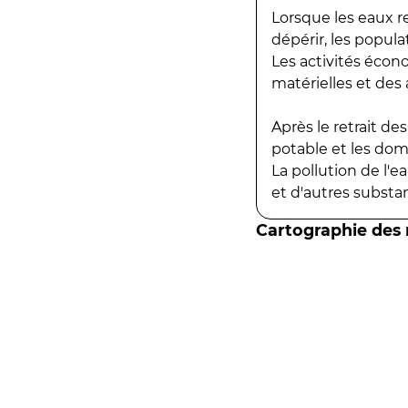
Lorsque les eaux r
dépérir, les popula
Les activités écon
matérielles et des a
Après le retrait d
potable et les do
La pollution de l'
et d'autres substanc
Cartographie des