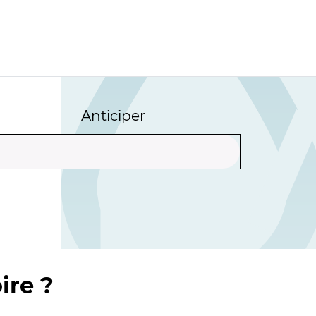
Anticiper
ire ?