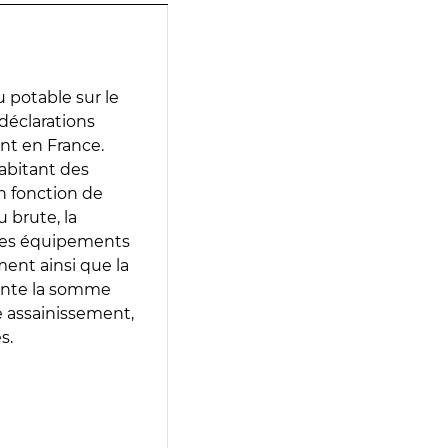
 potable sur le
 déclarations
ent en France.
abitant des
en fonction de
 brute, la
 les équipements
ment ainsi que la
sente la somme
e assainissement,
s.