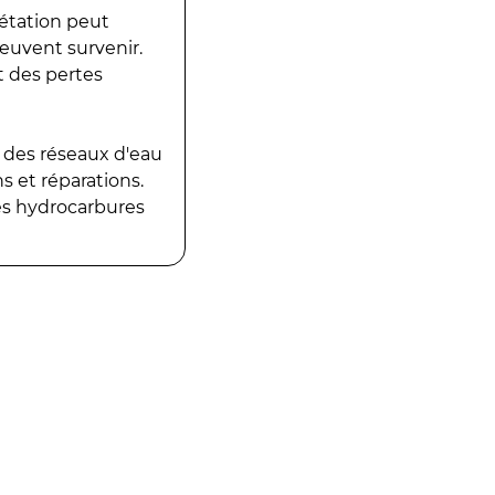
gétation peut
peuvent survenir.
t des pertes
 des réseaux d'eau
 et réparations.
es hydrocarbures