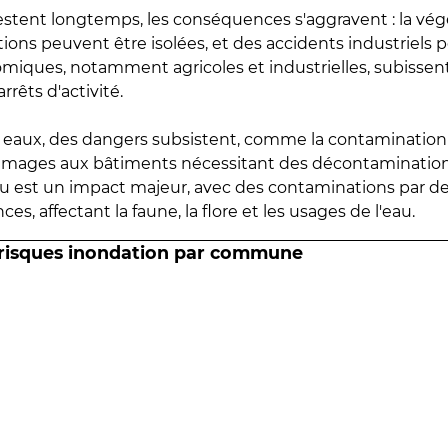
estent longtemps, les conséquences s'aggravent : la vé
tions peuvent être isolées, et des accidents industriels 
omiques, notamment agricoles et industrielles, subissen
rrêts d'activité.
es eaux, des dangers subsistent, comme la contamination
mmages aux bâtiments nécessitant des décontaminations
eau est un impact majeur, avec des contaminations par d
es, affectant la faune, la flore et les usages de l'eau.
 risques inondation par commune