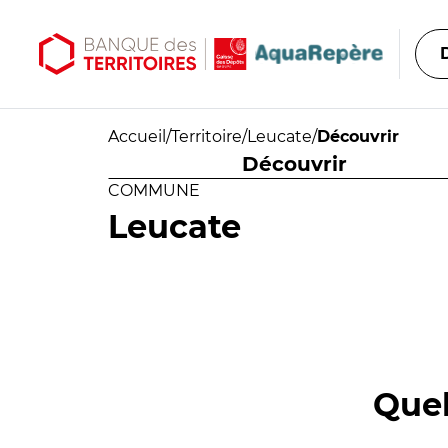
Aller au contenu principal
Aller au menu principal
Accueil
/
Territoire
/
Leucate
/
Découvrir
Découvrir
COMMUNE
Leucate
Quel