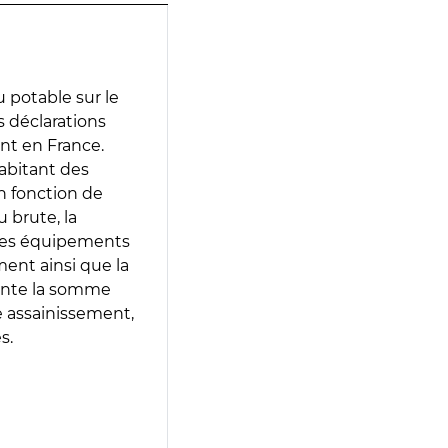
 potable sur le
es déclarations
ent en France.
abitant des
en fonction de
 brute, la
 les équipements
ment ainsi que la
sente la somme
e assainissement,
s.