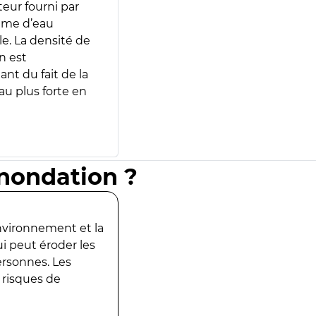
teur fourni par
lume d’eau
e. La densité de
n est
ant du fait de la
u plus forte en
inondation ?
environnement et la
ui peut éroder les
ersonnes. Les
 risques de