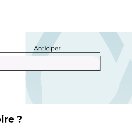
Anticiper
ire ?