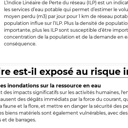
L’Indice Linéaire de Perte du réseau (ILP) est un indica
les services d’eau potable qui permet d’estimer le vo
moyen perdu (m3) par jour pour 1 km de réseau potabl
population influe sur l’ILP. Plus la densité de populatio
importante, plus les ILP sont susceptible d’être import
concentration de la population et de la demande en ea
conséquence.
ire est-il exposé au risque 
s inondations sur la ressource en eau
 des impacts significatifs sur les activités humaines, l'
 causent des dégâts immédiats par la force du courant, q
 faune et la flore, et mettre en danger la sécurité des p
 les biens matériels sont également vulnérables, avec des
 et de barrages.