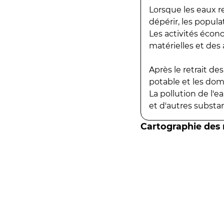
Lorsque les eaux r
dépérir, les popula
Les activités écon
matérielles et des a
Après le retrait d
potable et les do
La pollution de l'
et d'autres substanc
Cartographie des