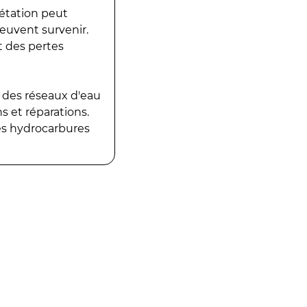
gétation peut
peuvent survenir.
t des pertes
 des réseaux d'eau
 et réparations.
es hydrocarbures