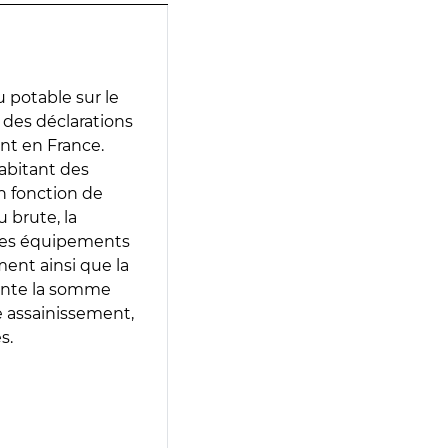
 potable sur le
ir des déclarations
ent en France.
abitant des
en fonction de
 brute, la
 les équipements
ment ainsi que la
sente la somme
e assainissement,
s.