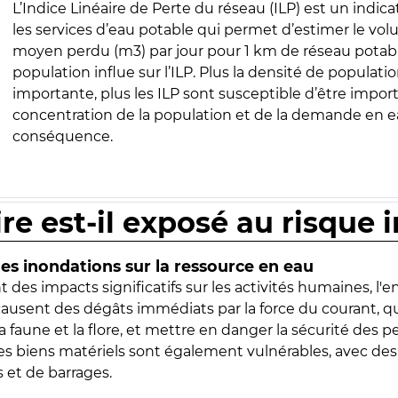
L’Indice Linéaire de Perte du réseau (ILP) est un indica
les services d’eau potable qui permet d’estimer le vo
moyen perdu (m3) par jour pour 1 km de réseau potabl
population influe sur l’ILP. Plus la densité de populatio
importante, plus les ILP sont susceptible d’être import
concentration de la population et de la demande en ea
conséquence.
ire est-il exposé au risque 
s inondations sur la ressource en eau
 des impacts significatifs sur les activités humaines, l'
 causent des dégâts immédiats par la force du courant, q
 faune et la flore, et mettre en danger la sécurité des p
 les biens matériels sont également vulnérables, avec des
 et de barrages.