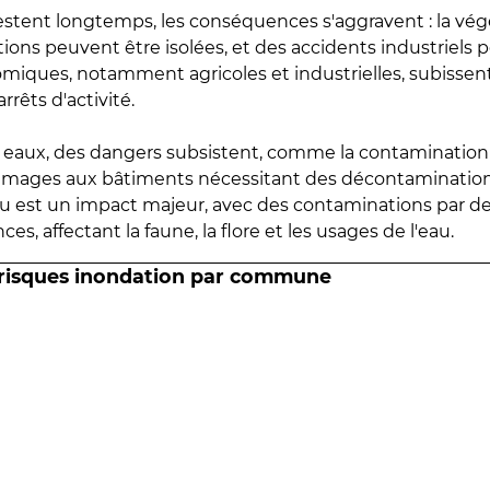
estent longtemps, les conséquences s'aggravent : la vé
tions peuvent être isolées, et des accidents industriels 
omiques, notamment agricoles et industrielles, subissen
rrêts d'activité.
es eaux, des dangers subsistent, comme la contamination
mmages aux bâtiments nécessitant des décontaminations
eau est un impact majeur, avec des contaminations par d
es, affectant la faune, la flore et les usages de l'eau.
 risques inondation par commune