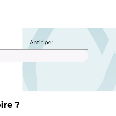
Anticiper
ire ?