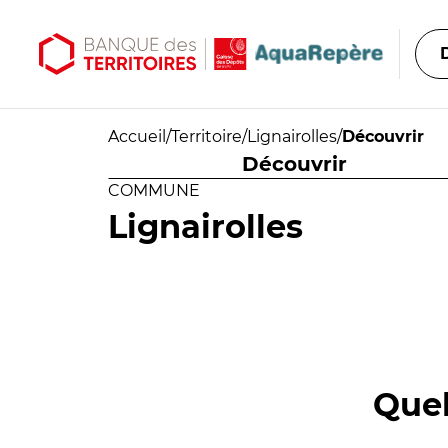
Aller au contenu principal
Aller au menu principal
Accueil
/
Territoire
/
Lignairolles
/
Découvrir
Découvrir
COMMUNE
Lignairolles
Quel