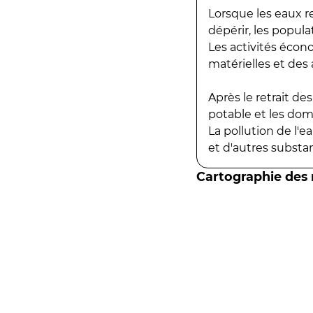
Lorsque les eaux r
dépérir, les popula
Les activités écon
matérielles et des a
Après le retrait d
potable et les do
La pollution de l'
et d'autres substanc
Cartographie des