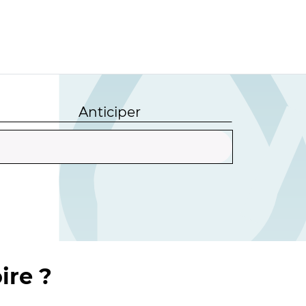
Anticiper
ire ?