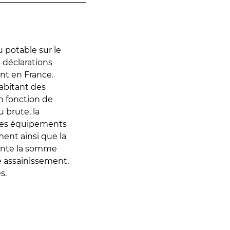
 potable sur le
s déclarations
ent en France.
abitant des
en fonction de
 brute, la
 les équipements
ment ainsi que la
sente la somme
e assainissement,
s.