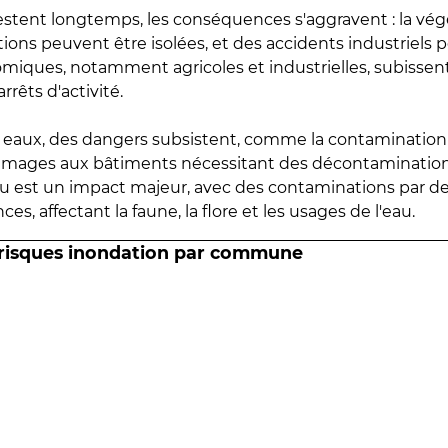
estent longtemps, les conséquences s'aggravent : la vé
tions peuvent être isolées, et des accidents industriels 
omiques, notamment agricoles et industrielles, subissen
rrêts d'activité.
es eaux, des dangers subsistent, comme la contamination
mmages aux bâtiments nécessitant des décontaminations
eau est un impact majeur, avec des contaminations par d
es, affectant la faune, la flore et les usages de l'eau.
 risques inondation par commune