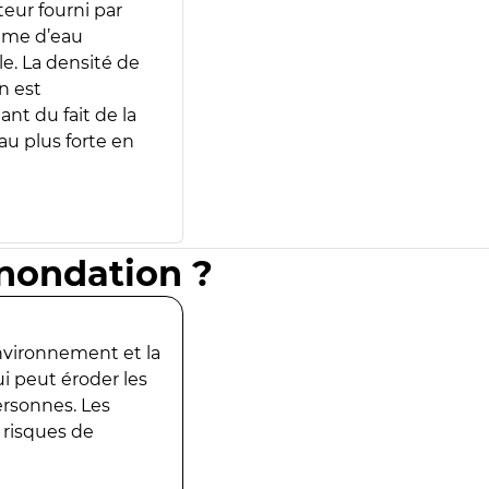
teur fourni par
lume d’eau
e. La densité de
n est
ant du fait de la
u plus forte en
inondation ?
environnement et la
ui peut éroder les
ersonnes. Les
 risques de