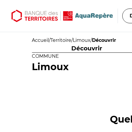
Aller au contenu principal
Aller au menu principal
Accueil
/
Territoire
/
Limoux
/
Découvrir
Découvrir
COMMUNE
Limoux
Quel