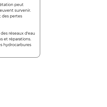
gétation peut
peuvent survenir.
t des pertes
 des réseaux d'eau
 et réparations.
es hydrocarbures