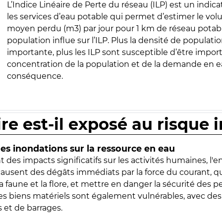
L’Indice Linéaire de Perte du réseau (ILP) est un indica
les services d’eau potable qui permet d’estimer le vo
moyen perdu (m3) par jour pour 1 km de réseau potabl
population influe sur l’ILP. Plus la densité de populatio
importante, plus les ILP sont susceptible d’être import
concentration de la population et de la demande en ea
conséquence.
ire est-il exposé au risque 
s inondations sur la ressource en eau
 des impacts significatifs sur les activités humaines, l'
 causent des dégâts immédiats par la force du courant, q
 faune et la flore, et mettre en danger la sécurité des p
 les biens matériels sont également vulnérables, avec des
 et de barrages.