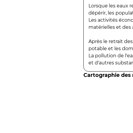
Lorsque les eaux r
dépérir, les popula
Les activités écon
matérielles et des a
Après le retrait d
potable et les do
La pollution de l'
et d'autres substanc
Cartographie des