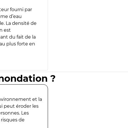
teur fourni par
lume d’eau
e. La densité de
n est
ant du fait de la
u plus forte en
inondation ?
environnement et la
ui peut éroder les
ersonnes. Les
 risques de