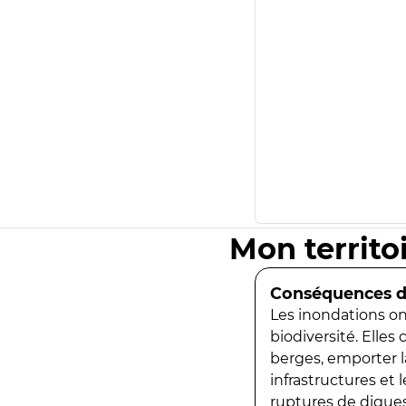
Mon territo
Conséquences de
Les inondations ont
biodiversité. Elles
berges, emporter la
infrastructures et
ruptures de digues