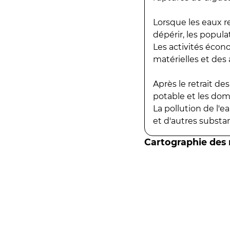
Lorsque les eaux r
dépérir, les popula
Les activités écon
matérielles et des a
Après le retrait d
potable et les do
La pollution de l'
et d'autres substanc
Cartographie des