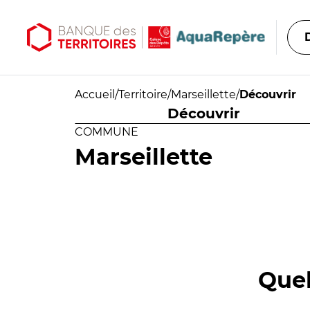
Aller au contenu principal
Aller au menu principal
Accueil
/
Territoire
/
Marseillette
/
Découvrir
Découvrir
COMMUNE
Marseillette
Quel