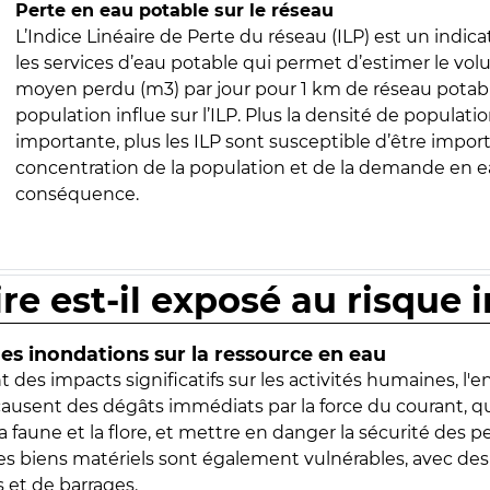
Perte en eau potable sur le réseau
L’Indice Linéaire de Perte du réseau (ILP) est un indica
les services d’eau potable qui permet d’estimer le vo
moyen perdu (m3) par jour pour 1 km de réseau potabl
population influe sur l’ILP. Plus la densité de populatio
importante, plus les ILP sont susceptible d’être import
concentration de la population et de la demande en ea
conséquence.
ire est-il exposé au risque 
s inondations sur la ressource en eau
 des impacts significatifs sur les activités humaines, l'
 causent des dégâts immédiats par la force du courant, q
 faune et la flore, et mettre en danger la sécurité des p
 les biens matériels sont également vulnérables, avec des
 et de barrages.