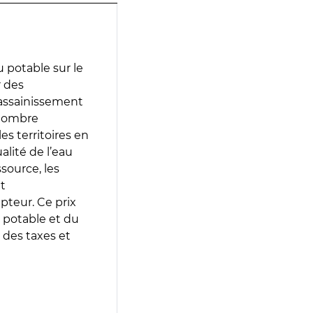
 potable sur le
r des
d’assainissement
 nombre
es territoires en
lité de l’eau
source, les
t
epteur. Ce prix
 potable et du
 des taxes et