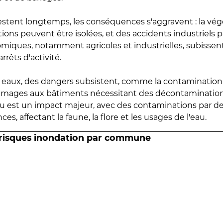
estent longtemps, les conséquences s'aggravent : la vé
tions peuvent être isolées, et des accidents industriels 
omiques, notamment agricoles et industrielles, subissen
rrêts d'activité.
es eaux, des dangers subsistent, comme la contamination
mmages aux bâtiments nécessitant des décontaminations
eau est un impact majeur, avec des contaminations par d
es, affectant la faune, la flore et les usages de l'eau.
 risques inondation par commune