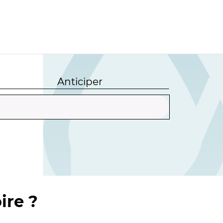
Anticiper
ire ?