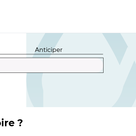
Anticiper
ire ?