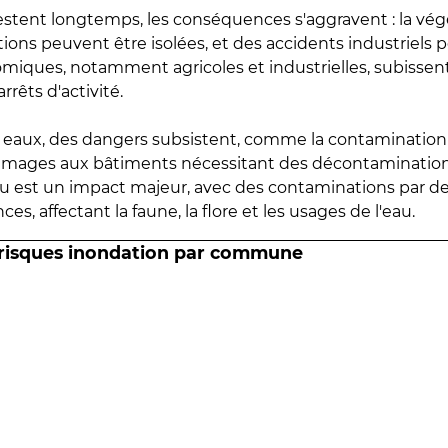
estent longtemps, les conséquences s'aggravent : la vé
tions peuvent être isolées, et des accidents industriels 
omiques, notamment agricoles et industrielles, subissen
rrêts d'activité.
es eaux, des dangers subsistent, comme la contamination
mmages aux bâtiments nécessitant des décontaminations
eau est un impact majeur, avec des contaminations par d
es, affectant la faune, la flore et les usages de l'eau.
 risques inondation par commune