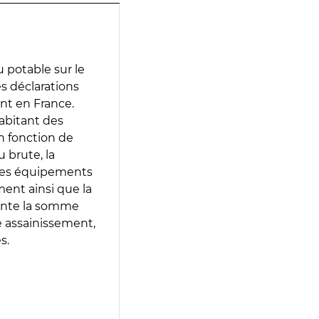
 potable sur le
des déclarations
ent en France.
abitant des
en fonction de
 brute, la
 les équipements
ment ainsi que la
sente la somme
e assainissement,
s.