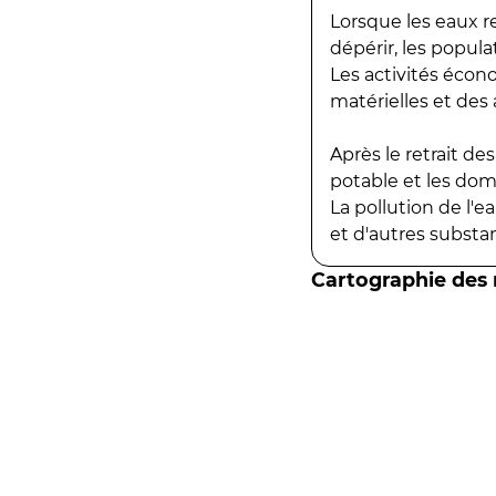
Lorsque les eaux r
dépérir, les popula
Les activités écon
matérielles et des a
Après le retrait d
potable et les do
La pollution de l'
et d'autres substanc
Cartographie des