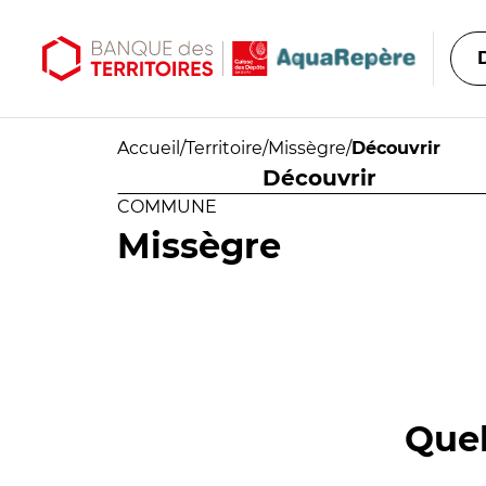
Aller au contenu principal
Aller au menu principal
Accueil
/
Territoire
/
Missègre
/
Découvrir
Découvrir
COMMUNE
Missègre
Quel