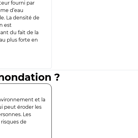
teur fourni par
lume d’eau
e. La densité de
n est
ant du fait de la
u plus forte en
inondation ?
environnement et la
ui peut éroder les
ersonnes. Les
 risques de