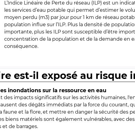
L’Indice Linéaire de Perte du réseau (ILP) est un indica
les services d’eau potable qui permet d’estimer le vo
moyen perdu (m3) par jour pour 1 km de réseau potabl
population influe sur l’ILP. Plus la densité de populatio
importante, plus les ILP sont susceptible d’être import
concentration de la population et de la demande en ea
conséquence.
ire est-il exposé au risque 
s inondations sur la ressource en eau
 des impacts significatifs sur les activités humaines, l'
 causent des dégâts immédiats par la force du courant, q
 faune et la flore, et mettre en danger la sécurité des p
 les biens matériels sont également vulnérables, avec des
 et de barrages.