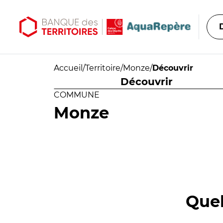
Aller au contenu principal
Aller au menu principal
Accueil
/
Territoire
/
Monze
/
Découvrir
Découvrir
COMMUNE
Monze
Quel