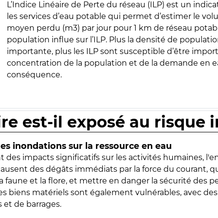
L’Indice Linéaire de Perte du réseau (ILP) est un indica
les services d’eau potable qui permet d’estimer le vo
moyen perdu (m3) par jour pour 1 km de réseau potabl
population influe sur l’ILP. Plus la densité de populatio
importante, plus les ILP sont susceptible d’être import
concentration de la population et de la demande en ea
conséquence.
ire est-il exposé au risque 
s inondations sur la ressource en eau
 des impacts significatifs sur les activités humaines, l'
 causent des dégâts immédiats par la force du courant, q
 faune et la flore, et mettre en danger la sécurité des p
 les biens matériels sont également vulnérables, avec des
 et de barrages.