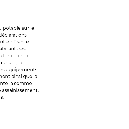
 potable sur le
 déclarations
ent en France.
abitant des
en fonction de
 brute, la
 les équipements
ment ainsi que la
sente la somme
e assainissement,
s.