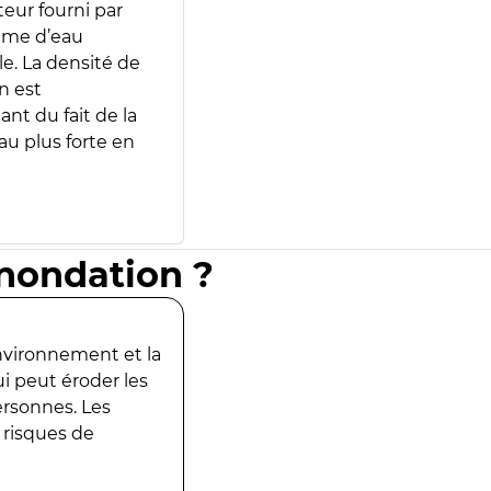
teur fourni par
lume d’eau
e. La densité de
n est
ant du fait de la
u plus forte en
inondation ?
environnement et la
ui peut éroder les
ersonnes. Les
 risques de