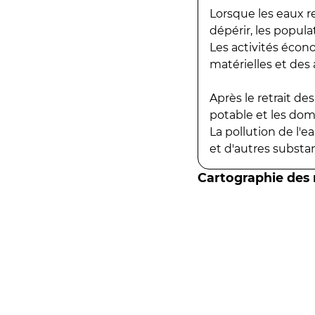
Lorsque les eaux r
dépérir, les popula
Les activités écon
matérielles et des a
Après le retrait d
potable et les do
La pollution de l'
et d'autres substanc
Cartographie des