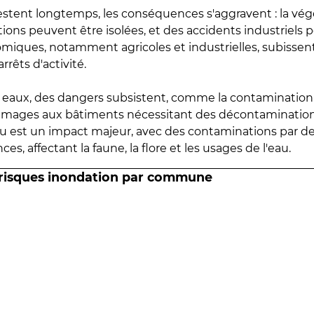
estent longtemps, les conséquences s'aggravent : la vé
tions peuvent être isolées, et des accidents industriels 
omiques, notamment agricoles et industrielles, subissen
rrêts d'activité.
es eaux, des dangers subsistent, comme la contamination
mmages aux bâtiments nécessitant des décontaminations
eau est un impact majeur, avec des contaminations par d
es, affectant la faune, la flore et les usages de l'eau.
 risques inondation par commune