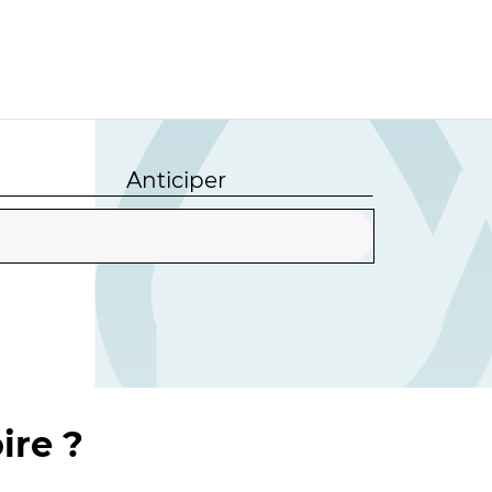
Anticiper
ire ?