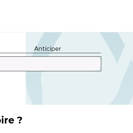
Anticiper
ire ?