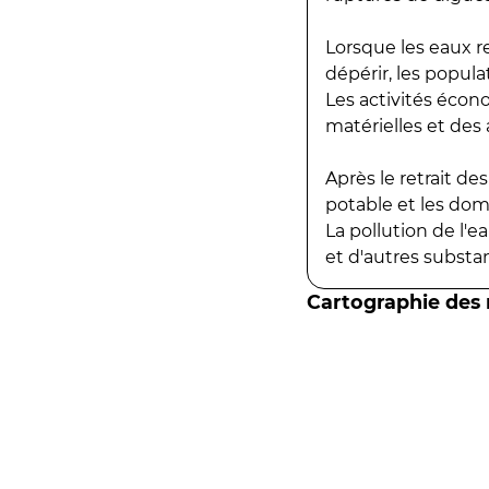
Lorsque les eaux r
dépérir, les popula
Les activités écon
matérielles et des a
Après le retrait d
potable et les do
La pollution de l'
et d'autres substanc
Cartographie des