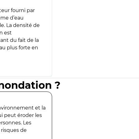
teur fourni par
lume d’eau
e. La densité de
n est
ant du fait de la
u plus forte en
inondation ?
environnement et la
ui peut éroder les
ersonnes. Les
 risques de