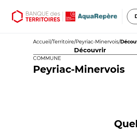
Aller au contenu principal
Aller au menu principal
Accueil
/
Territoire
/
Peyriac-Minervois
/
Découv
Découvrir
COMMUNE
Peyriac-Minervois
Quel