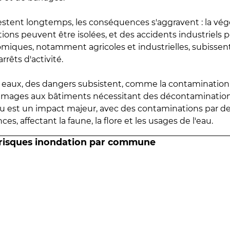
estent longtemps, les conséquences s'aggravent : la vé
tions peuvent être isolées, et des accidents industriels 
omiques, notamment agricoles et industrielles, subissen
rrêts d'activité.
es eaux, des dangers subsistent, comme la contamination
mmages aux bâtiments nécessitant des décontaminations
eau est un impact majeur, avec des contaminations par d
es, affectant la faune, la flore et les usages de l'eau.
 risques inondation par commune