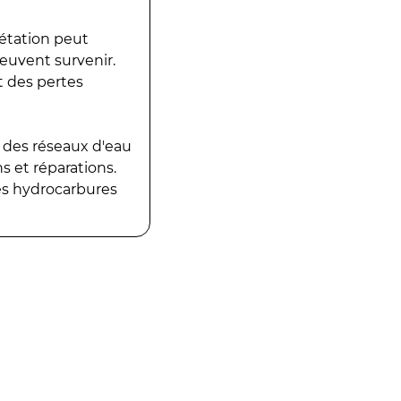
gétation peut
peuvent survenir.
t des pertes
 des réseaux d'eau
 et réparations.
es hydrocarbures