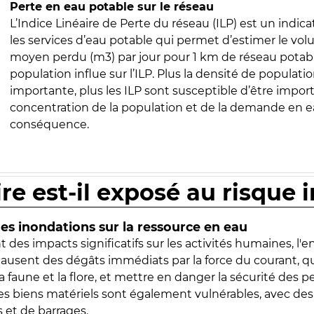
Perte en eau potable sur le réseau
L’Indice Linéaire de Perte du réseau (ILP) est un indica
les services d’eau potable qui permet d’estimer le vo
moyen perdu (m3) par jour pour 1 km de réseau potabl
population influe sur l’ILP. Plus la densité de populatio
importante, plus les ILP sont susceptible d’être import
concentration de la population et de la demande en ea
conséquence.
ire est-il exposé au risque 
s inondations sur la ressource en eau
 des impacts significatifs sur les activités humaines, l'
 causent des dégâts immédiats par la force du courant, q
 faune et la flore, et mettre en danger la sécurité des p
 les biens matériels sont également vulnérables, avec des
 et de barrages.