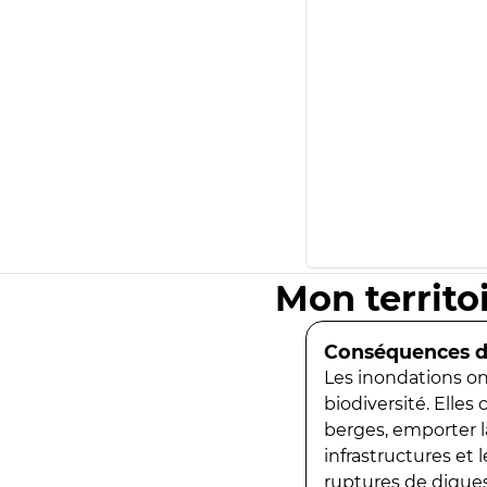
Mon territo
Conséquences de
Les inondations ont
biodiversité. Elles
berges, emporter la
infrastructures et
ruptures de digues