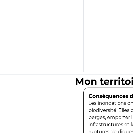
Mon territo
Conséquences de
Les inondations ont
biodiversité. Elles
berges, emporter la
infrastructures et
ruptures de digues