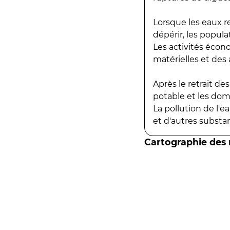
Lorsque les eaux r
dépérir, les popula
Les activités écon
matérielles et des a
Après le retrait d
potable et les do
La pollution de l'
et d'autres substanc
Cartographie des