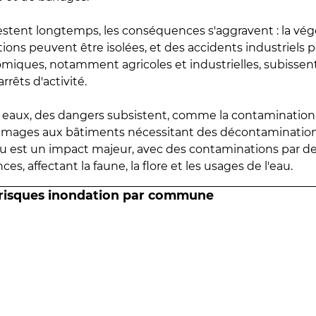
estent longtemps, les conséquences s'aggravent : la vé
tions peuvent être isolées, et des accidents industriels 
omiques, notamment agricoles et industrielles, subissen
rrêts d'activité.
es eaux, des dangers subsistent, comme la contamination
mmages aux bâtiments nécessitant des décontaminations
eau est un impact majeur, avec des contaminations par d
es, affectant la faune, la flore et les usages de l'eau.
 risques inondation par commune