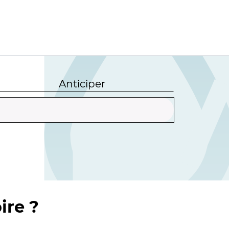
Anticiper
ire ?