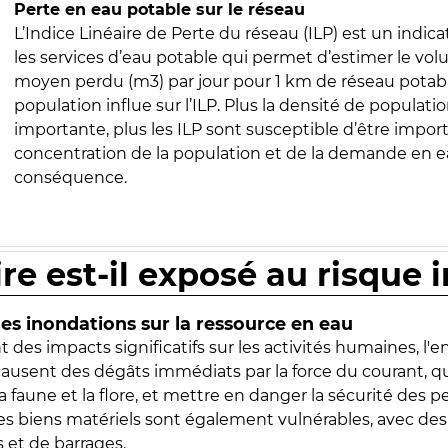
Perte en eau potable sur le réseau
L’Indice Linéaire de Perte du réseau (ILP) est un indica
les services d’eau potable qui permet d’estimer le vo
moyen perdu (m3) par jour pour 1 km de réseau potabl
population influe sur l’ILP. Plus la densité de populatio
importante, plus les ILP sont susceptible d’être import
concentration de la population et de la demande en ea
conséquence.
ire est-il exposé au risque 
s inondations sur la ressource en eau
 des impacts significatifs sur les activités humaines, l'
 causent des dégâts immédiats par la force du courant, q
 faune et la flore, et mettre en danger la sécurité des p
 les biens matériels sont également vulnérables, avec des
 et de barrages.