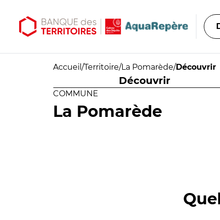
Aller au contenu principal
Aller au menu principal
Accueil
/
Territoire
/
La Pomarède
/
Découvrir
Découvrir
COMMUNE
La Pomarède
Quel