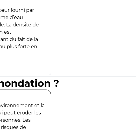
teur fourni par
lume d’eau
e. La densité de
n est
ant du fait de la
u plus forte en
inondation ?
environnement et la
ui peut éroder les
ersonnes. Les
 risques de