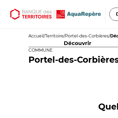
Aller au contenu principal
Aller au menu principal
Accueil
/
Territoire
/
Portel-des-Corbières
/
Déc
Découvrir
COMMUNE
Portel-des-Corbière
Quel