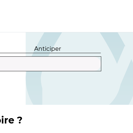
Anticiper
ire ?