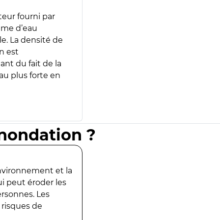
teur fourni par
lume d’eau
e. La densité de
n est
ant du fait de la
u plus forte en
inondation ?
environnement et la
ui peut éroder les
ersonnes. Les
 risques de