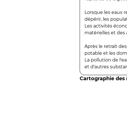
Lorsque les eaux r
dépérir, les popula
Les activités écon
matérielles et des a
Après le retrait d
potable et les do
La pollution de l'
et d'autres substanc
Cartographie des