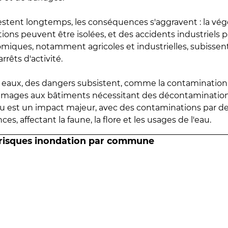
estent longtemps, les conséquences s'aggravent : la vé
tions peuvent être isolées, et des accidents industriels 
omiques, notamment agricoles et industrielles, subissen
rrêts d'activité.
es eaux, des dangers subsistent, comme la contamination
mmages aux bâtiments nécessitant des décontaminations
eau est un impact majeur, avec des contaminations par d
es, affectant la faune, la flore et les usages de l'eau.
 risques inondation par commune