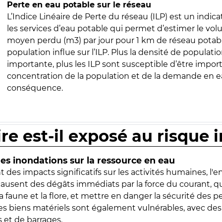
Perte en eau potable sur le réseau
L’Indice Linéaire de Perte du réseau (ILP) est un indica
les services d’eau potable qui permet d’estimer le vo
moyen perdu (m3) par jour pour 1 km de réseau potabl
population influe sur l’ILP. Plus la densité de populatio
importante, plus les ILP sont susceptible d’être import
concentration de la population et de la demande en ea
conséquence.
ire est-il exposé au risque 
s inondations sur la ressource en eau
 des impacts significatifs sur les activités humaines, l'
 causent des dégâts immédiats par la force du courant, q
 faune et la flore, et mettre en danger la sécurité des p
 les biens matériels sont également vulnérables, avec des
 et de barrages.