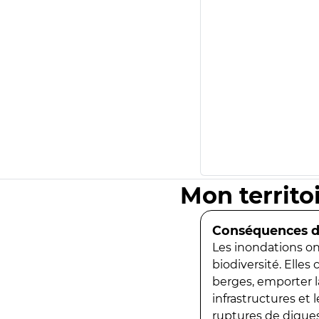
Mon territo
Conséquences de
Les inondations ont
biodiversité. Elles
berges, emporter la
infrastructures et
ruptures de digues