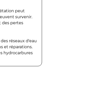
gétation peut
peuvent survenir.
t des pertes
 des réseaux d'eau
 et réparations.
es hydrocarbures