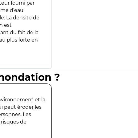
teur fourni par
lume d’eau
e. La densité de
n est
ant du fait de la
u plus forte en
inondation ?
environnement et la
ui peut éroder les
ersonnes. Les
 risques de