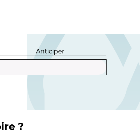
Anticiper
ire ?