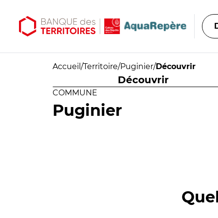
Aller au contenu principal
Aller au menu principal
Accueil
/
Territoire
/
Puginier
/
Découvrir
Découvrir
COMMUNE
Puginier
Quel