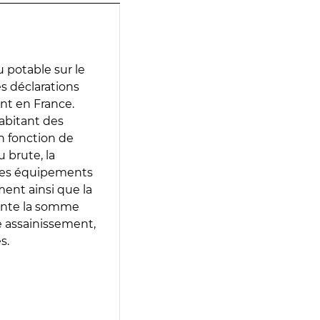
 potable sur le
des déclarations
ent en France.
abitant des
en fonction de
 brute, la
 les équipements
ment ainsi que la
sente la somme
e assainissement,
s.