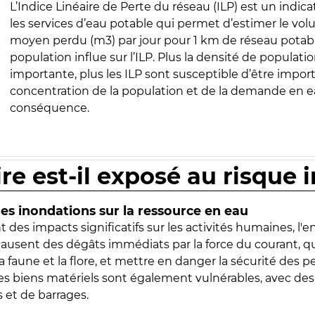
L’Indice Linéaire de Perte du réseau (ILP) est un indica
les services d’eau potable qui permet d’estimer le vo
moyen perdu (m3) par jour pour 1 km de réseau potabl
population influe sur l’ILP. Plus la densité de populatio
importante, plus les ILP sont susceptible d’être import
concentration de la population et de la demande en ea
conséquence.
ire est-il exposé au risque 
s inondations sur la ressource en eau
 des impacts significatifs sur les activités humaines, l'
 causent des dégâts immédiats par la force du courant, q
 faune et la flore, et mettre en danger la sécurité des p
 les biens matériels sont également vulnérables, avec des
 et de barrages.