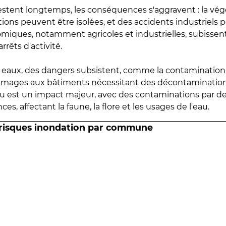
estent longtemps, les conséquences s'aggravent : la vé
tions peuvent être isolées, et des accidents industriels 
omiques, notamment agricoles et industrielles, subissen
rrêts d'activité.
es eaux, des dangers subsistent, comme la contamination
mmages aux bâtiments nécessitant des décontaminations
eau est un impact majeur, avec des contaminations par d
es, affectant la faune, la flore et les usages de l'eau.
 risques inondation par commune