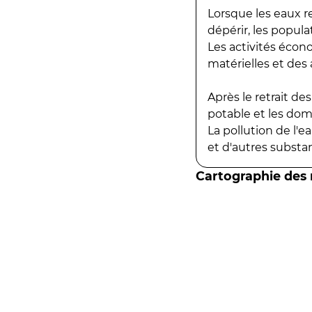
Lorsque les eaux r
dépérir, les popula
Les activités écon
matérielles et des a
Après le retrait d
potable et les do
La pollution de l'
et d'autres substanc
Cartographie des