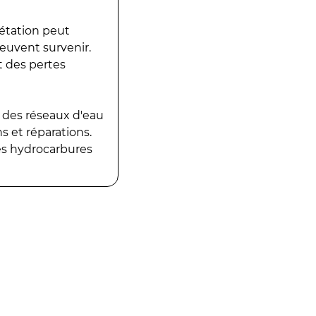
gétation peut
peuvent survenir.
t des pertes
 des réseaux d'eau
 et réparations.
es hydrocarbures