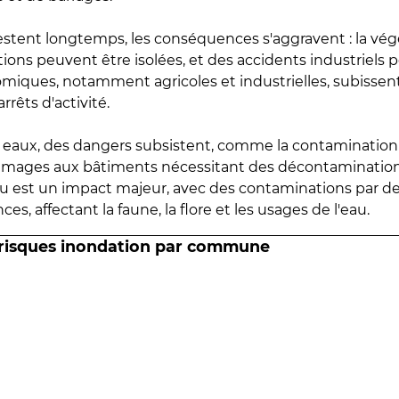
estent longtemps, les conséquences s'aggravent : la vé
tions peuvent être isolées, et des accidents industriels 
omiques, notamment agricoles et industrielles, subissen
rrêts d'activité.
es eaux, des dangers subsistent, comme la contamination
mmages aux bâtiments nécessitant des décontaminations
eau est un impact majeur, avec des contaminations par d
es, affectant la faune, la flore et les usages de l'eau.
 risques inondation par commune