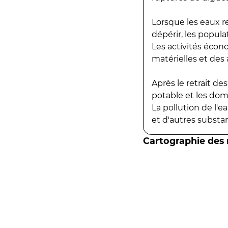
Lorsque les eaux r
dépérir, les popula
Les activités écon
matérielles et des a
Après le retrait d
potable et les do
La pollution de l'
et d'autres substanc
Cartographie des