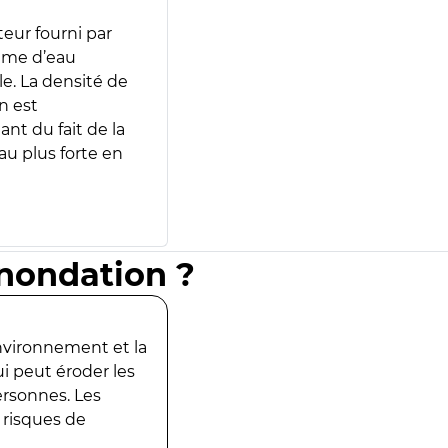
teur fourni par
lume d’eau
e. La densité de
n est
ant du fait de la
u plus forte en
inondation ?
environnement et la
ui peut éroder les
ersonnes. Les
 risques de