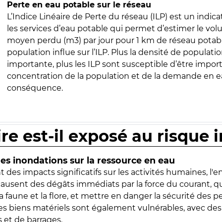
Perte en eau potable sur le réseau
L’Indice Linéaire de Perte du réseau (ILP) est un indica
les services d’eau potable qui permet d’estimer le vo
moyen perdu (m3) par jour pour 1 km de réseau potabl
population influe sur l’ILP. Plus la densité de populatio
importante, plus les ILP sont susceptible d’être import
concentration de la population et de la demande en ea
conséquence.
ire est-il exposé au risque 
s inondations sur la ressource en eau
 des impacts significatifs sur les activités humaines, l'
 causent des dégâts immédiats par la force du courant, q
 faune et la flore, et mettre en danger la sécurité des p
 les biens matériels sont également vulnérables, avec des
 et de barrages.