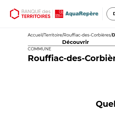
Aller au contenu principal
Aller au menu principal
Accueil
/
Territoire
/
Rouffiac-des-Corbières
/
D
Découvrir
COMMUNE
Rouffiac-des-Corbiè
Quel