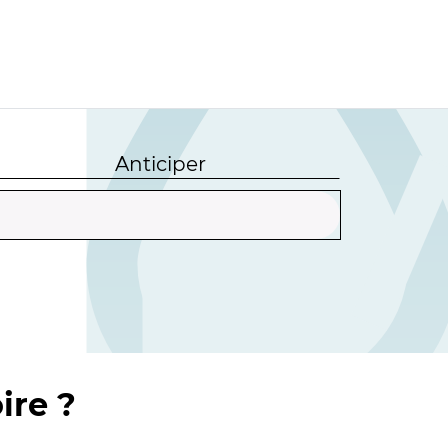
Anticiper
ire ?