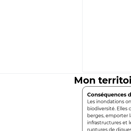
Mon territo
Conséquences de
Les inondations ont
biodiversité. Elles
berges, emporter la
infrastructures et
ruptures de digues