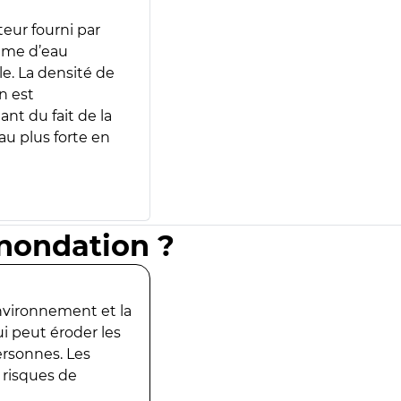
teur fourni par
lume d’eau
e. La densité de
n est
ant du fait de la
u plus forte en
inondation ?
environnement et la
ui peut éroder les
ersonnes. Les
 risques de