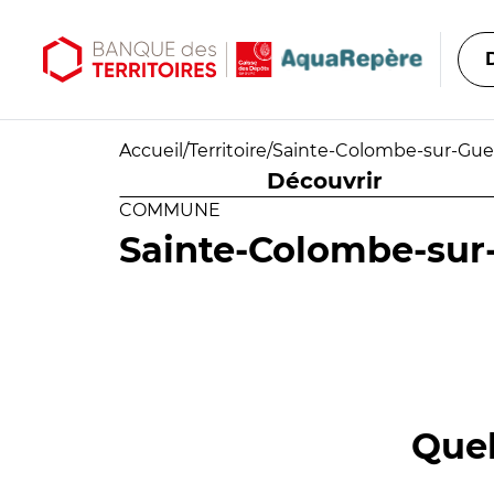
Aller au contenu principal
Aller au menu principal
Accueil
/
Territoire
/
Sainte-Colombe-sur-Gue
Découvrir
COMMUNE
Sainte-Colombe-sur
Quel