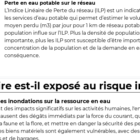
Perte en eau potable sur le réseau
L’Indice Linéaire de Perte du réseau (ILP) est un indica
les services d’eau potable qui permet d’estimer le vo
moyen perdu (m3) par jour pour 1 km de réseau potabl
population influe sur l’ILP. Plus la densité de populatio
importante, plus les ILP sont susceptible d’être import
concentration de la population et de la demande en ea
conséquence.
ire est-il exposé au risque 
s inondations sur la ressource en eau
 des impacts significatifs sur les activités humaines, l'
 causent des dégâts immédiats par la force du courant, q
 faune et la flore, et mettre en danger la sécurité des p
 les biens matériels sont également vulnérables, avec des
 et de barrages.