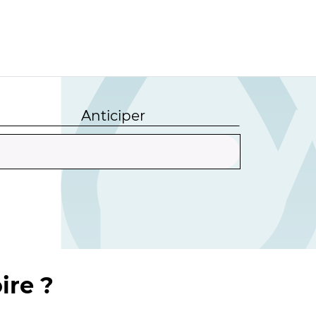
Anticiper
ire ?