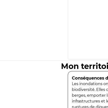
Mon territo
Conséquences de
Les inondations ont
biodiversité. Elles
berges, emporter la
infrastructures et
ruptures de digues