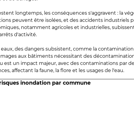
estent longtemps, les conséquences s'aggravent : la vé
tions peuvent être isolées, et des accidents industriels 
omiques, notamment agricoles et industrielles, subissen
rrêts d'activité.
es eaux, des dangers subsistent, comme la contamination
mmages aux bâtiments nécessitant des décontaminations
eau est un impact majeur, avec des contaminations par d
es, affectant la faune, la flore et les usages de l'eau.
 risques inondation par commune