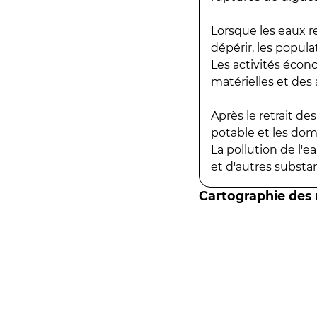
Lorsque les eaux r
dépérir, les popula
Les activités écon
matérielles et des a
Après le retrait d
potable et les do
La pollution de l'
et d'autres substanc
Cartographie des