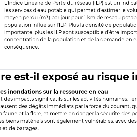
L’Indice Linéaire de Perte du réseau (ILP) est un indica
les services d’eau potable qui permet d’estimer le vo
moyen perdu (m3) par jour pour 1 km de réseau potabl
population influe sur l’ILP. Plus la densité de populatio
importante, plus les ILP sont susceptible d’être import
concentration de la population et de la demande en ea
conséquence.
ire est-il exposé au risque 
s inondations sur la ressource en eau
 des impacts significatifs sur les activités humaines, l'
 causent des dégâts immédiats par la force du courant, q
 faune et la flore, et mettre en danger la sécurité des p
 les biens matériels sont également vulnérables, avec des
 et de barrages.