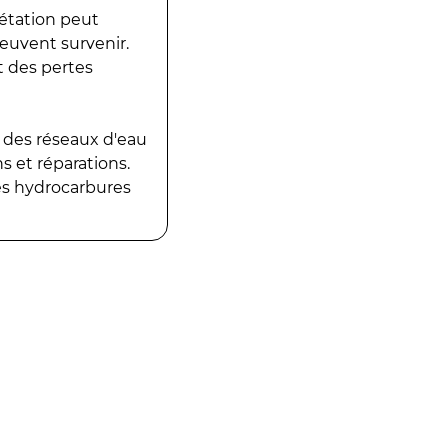
gétation peut
peuvent survenir.
t des pertes
 des réseaux d'eau
 et réparations.
es hydrocarbures