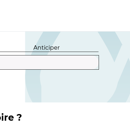
Anticiper
ire ?