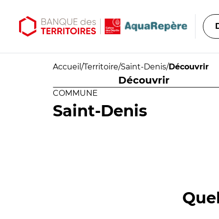
Aller au contenu principal
Aller au menu principal
Accueil
/
Territoire
/
Saint-Denis
/
Découvrir
Découvrir
COMMUNE
Saint-Denis
Quel