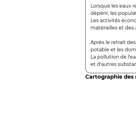
Lorsque les eaux r
dépérir, les popula
Les activités écon
matérielles et des a
Après le retrait d
potable et les do
La pollution de l'
et d'autres substanc
Cartographie des