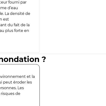
teur fourni par
lume d’eau
e. La densité de
n est
ant du fait de la
u plus forte en
inondation ?
environnement et la
ui peut éroder les
ersonnes. Les
 risques de