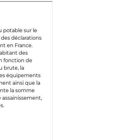
 potable sur le
ir des déclarations
ent en France.
abitant des
en fonction de
 brute, la
 les équipements
ment ainsi que la
sente la somme
e assainissement,
s.