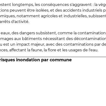
estent longtemps, les conséquences s'aggravent : la vé
tions peuvent être isolées, et des accidents industriels 
omiques, notamment agricoles et industrielles, subissen
rrêts d'activité.
es eaux, des dangers subsistent, comme la contamination
mmages aux bâtiments nécessitant des décontaminations
eau est un impact majeur, avec des contaminations par d
es, affectant la faune, la flore et les usages de l'eau.
 risques inondation par commune