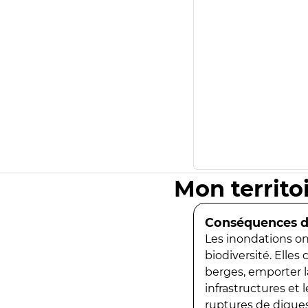
Mon territo
Conséquences de
Les inondations ont
biodiversité. Elles
berges, emporter la
infrastructures et
ruptures de digues