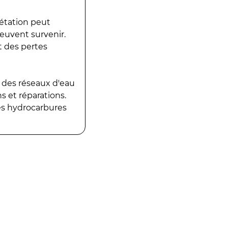
gétation peut
peuvent survenir.
t des pertes
 des réseaux d'eau
 et réparations.
es hydrocarbures