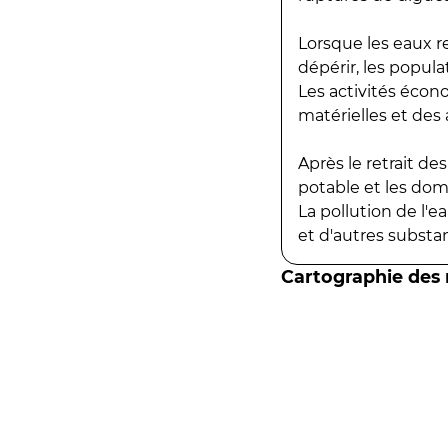
Lorsque les eaux r
dépérir, les popula
Les activités écon
matérielles et des a
Après le retrait d
potable et les do
La pollution de l'
et d'autres substanc
Cartographie des