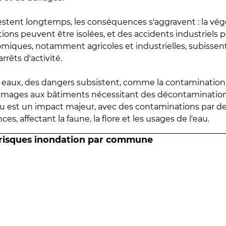
estent longtemps, les conséquences s'aggravent : la vé
tions peuvent être isolées, et des accidents industriels 
omiques, notamment agricoles et industrielles, subissen
rrêts d'activité.
es eaux, des dangers subsistent, comme la contamination
mmages aux bâtiments nécessitant des décontaminations
eau est un impact majeur, avec des contaminations par d
es, affectant la faune, la flore et les usages de l'eau.
 risques inondation par commune