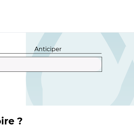
Anticiper
ire ?