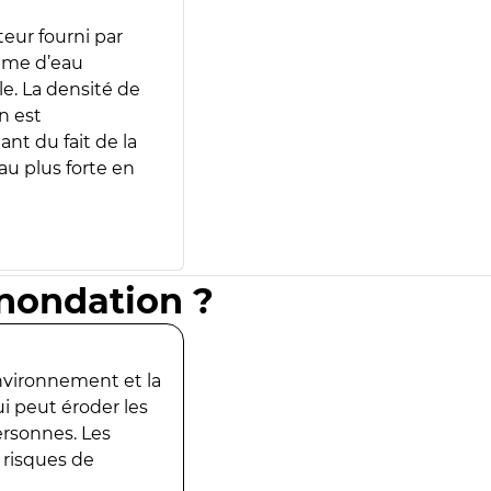
teur fourni par
lume d’eau
e. La densité de
n est
ant du fait de la
u plus forte en
inondation ?
environnement et la
ui peut éroder les
ersonnes. Les
 risques de