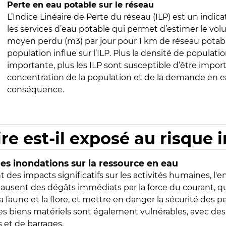
Perte en eau potable sur le réseau
L’Indice Linéaire de Perte du réseau (ILP) est un indica
les services d’eau potable qui permet d’estimer le vo
moyen perdu (m3) par jour pour 1 km de réseau potabl
population influe sur l’ILP. Plus la densité de populatio
importante, plus les ILP sont susceptible d’être import
concentration de la population et de la demande en ea
conséquence.
ire est-il exposé au risque 
s inondations sur la ressource en eau
 des impacts significatifs sur les activités humaines, l'
 causent des dégâts immédiats par la force du courant, q
 faune et la flore, et mettre en danger la sécurité des p
 les biens matériels sont également vulnérables, avec des
 et de barrages.