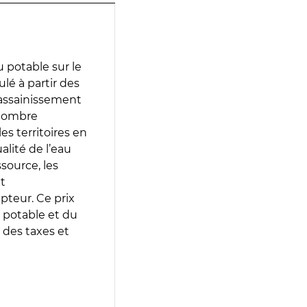
 potable sur le
ulé à partir des
d’assainissement
 nombre
es territoires en
lité de l’eau
source, les
t
epteur. Ce prix
 potable et du
 des taxes et