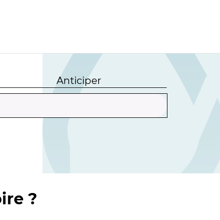
Anticiper
ire ?