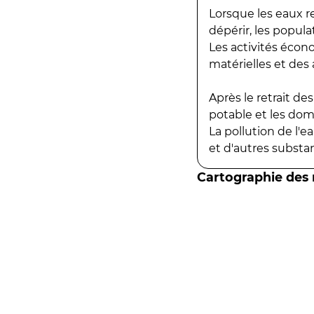
Lorsque les eaux r
dépérir, les popula
Les activités écon
matérielles et des a
Après le retrait d
potable et les do
La pollution de l'
et d'autres substanc
Cartographie des