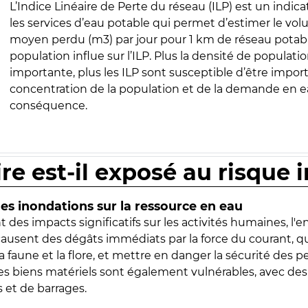
L’Indice Linéaire de Perte du réseau (ILP) est un indica
les services d’eau potable qui permet d’estimer le vo
moyen perdu (m3) par jour pour 1 km de réseau potabl
population influe sur l’ILP. Plus la densité de populatio
importante, plus les ILP sont susceptible d’être import
concentration de la population et de la demande en ea
conséquence.
ire est-il exposé au risque 
s inondations sur la ressource en eau
 des impacts significatifs sur les activités humaines, l'
 causent des dégâts immédiats par la force du courant, q
 faune et la flore, et mettre en danger la sécurité des p
 les biens matériels sont également vulnérables, avec des
 et de barrages.