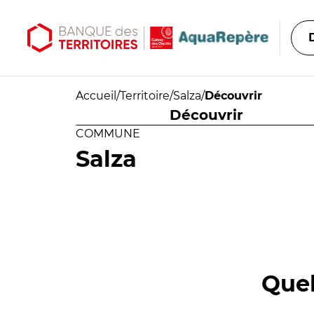
Aller au contenu principal
Aller au menu principal
Accueil
/
Territoire
/
Salza
/
Découvrir
Découvrir
COMMUNE
Salza
Quel