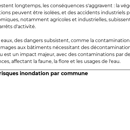
estent longtemps, les conséquences s'aggravent : la vé
tions peuvent être isolées, et des accidents industriels 
omiques, notamment agricoles et industrielles, subissen
rrêts d'activité.
es eaux, des dangers subsistent, comme la contamination
mmages aux bâtiments nécessitant des décontaminations
eau est un impact majeur, avec des contaminations par d
es, affectant la faune, la flore et les usages de l'eau.
 risques inondation par commune