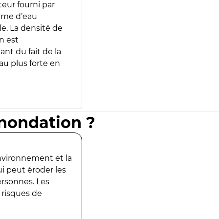
teur fourni par
lume d’eau
e. La densité de
n est
ant du fait de la
u plus forte en
inondation ?
environnement et la
ui peut éroder les
ersonnes. Les
 risques de