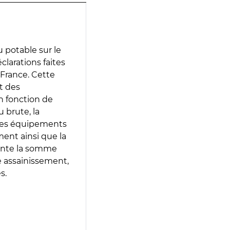
 potable sur le
éclarations faites
 France. Cette
t des
en fonction de
 brute, la
 les équipements
ment ainsi que la
sente la somme
e assainissement,
s.