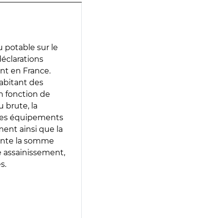
 potable sur le
 déclarations
ent en France.
abitant des
en fonction de
 brute, la
 les équipements
ment ainsi que la
sente la somme
e assainissement,
s.