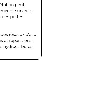
gétation peut
peuvent survenir.
t des pertes
 des réseaux d'eau
 et réparations.
es hydrocarbures