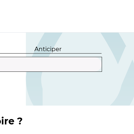
Anticiper
ire ?