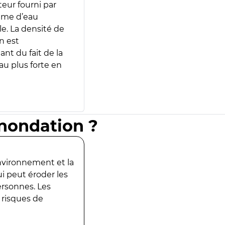
teur fourni par
lume d’eau
e. La densité de
n est
ant du fait de la
u plus forte en
inondation ?
environnement et la
ui peut éroder les
ersonnes. Les
 risques de