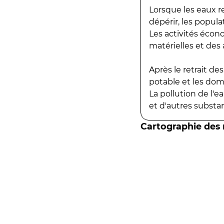
Lorsque les eaux r
dépérir, les popula
Les activités écon
matérielles et des a
Après le retrait d
potable et les do
La pollution de l'
et d'autres substanc
Cartographie des