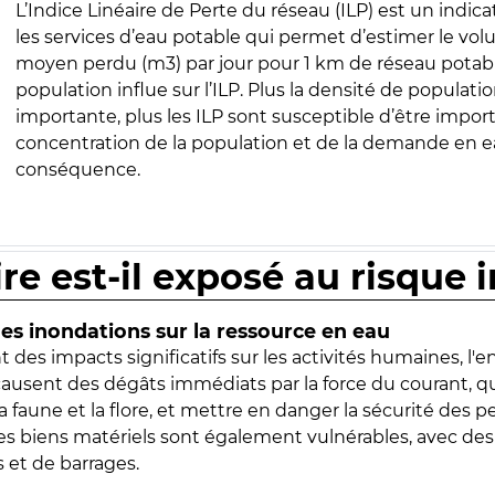
L’Indice Linéaire de Perte du réseau (ILP) est un indica
les services d’eau potable qui permet d’estimer le vo
moyen perdu (m3) par jour pour 1 km de réseau potabl
population influe sur l’ILP. Plus la densité de populatio
importante, plus les ILP sont susceptible d’être import
concentration de la population et de la demande en ea
conséquence.
ire est-il exposé au risque 
s inondations sur la ressource en eau
 des impacts significatifs sur les activités humaines, l'
 causent des dégâts immédiats par la force du courant, q
 faune et la flore, et mettre en danger la sécurité des p
 les biens matériels sont également vulnérables, avec des
 et de barrages.