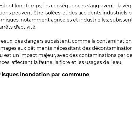
estent longtemps, les conséquences s'aggravent : la vé
tions peuvent être isolées, et des accidents industriels 
omiques, notamment agricoles et industrielles, subissen
rrêts d'activité.
es eaux, des dangers subsistent, comme la contamination
mmages aux bâtiments nécessitant des décontaminations
eau est un impact majeur, avec des contaminations par d
es, affectant la faune, la flore et les usages de l'eau.
 risques inondation par commune