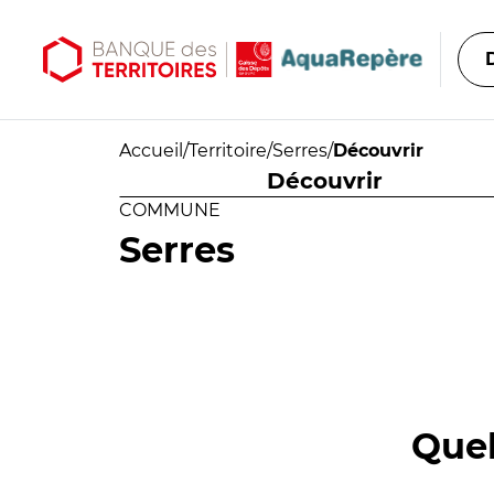
Aller au contenu principal
Aller au menu principal
Accueil
/
Territoire
/
Serres
/
Découvrir
Découvrir
COMMUNE
Serres
Quel