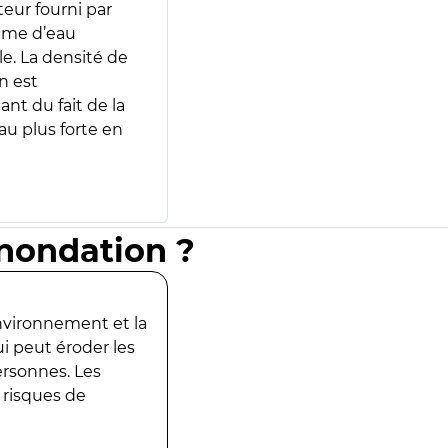
teur fourni par
lume d’eau
e. La densité de
n est
ant du fait de la
u plus forte en
inondation ?
environnement et la
ui peut éroder les
ersonnes. Les
 risques de