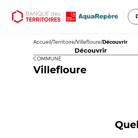
Aller au contenu principal
Aller au menu principal
Accueil
/
Territoire
/
Villefloure
/
Découvrir
Découvrir
COMMUNE
Villefloure
Quel