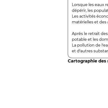
Lorsque les eaux r
dépérir, les popula
Les activités écon
matérielles et des a
Après le retrait d
potable et les do
La pollution de l'
et d'autres substanc
Cartographie des