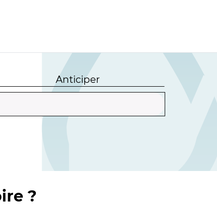
Anticiper
ire ?