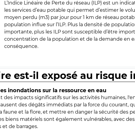
L’Indice Linéaire de Perte du réseau (ILP) est un indica
les services d’eau potable qui permet d’estimer le vo
moyen perdu (m3) par jour pour 1 km de réseau potabl
population influe sur l’ILP. Plus la densité de populatio
importante, plus les ILP sont susceptible d’être import
concentration de la population et de la demande en ea
conséquence.
ire est-il exposé au risque 
s inondations sur la ressource en eau
 des impacts significatifs sur les activités humaines, l'
 causent des dégâts immédiats par la force du courant, q
 faune et la flore, et mettre en danger la sécurité des p
 les biens matériels sont également vulnérables, avec des
 et de barrages.