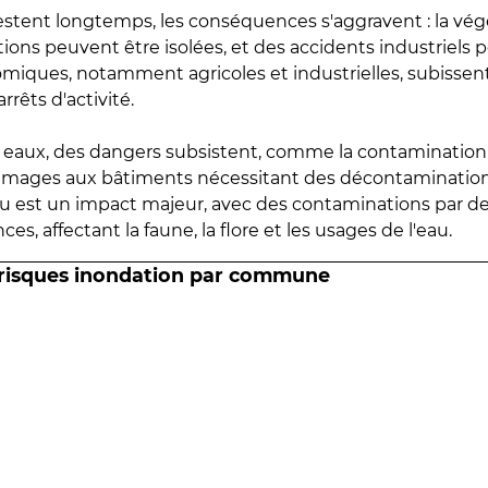
estent longtemps, les conséquences s'aggravent : la vé
tions peuvent être isolées, et des accidents industriels 
omiques, notamment agricoles et industrielles, subissen
rrêts d'activité.
es eaux, des dangers subsistent, comme la contamination
mmages aux bâtiments nécessitant des décontaminations
eau est un impact majeur, avec des contaminations par d
es, affectant la faune, la flore et les usages de l'eau.
 risques inondation par commune