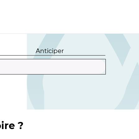
Anticiper
ire ?