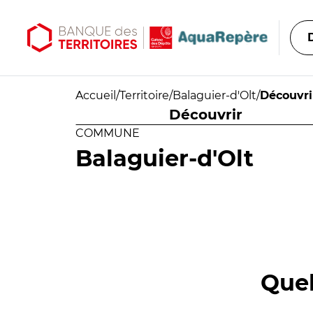
Aller au contenu principal
Aller au menu principal
Accueil
/
Territoire
/
Balaguier-d'Olt
/
Découvri
Découvrir
COMMUNE
Balaguier-d'Olt
Quel