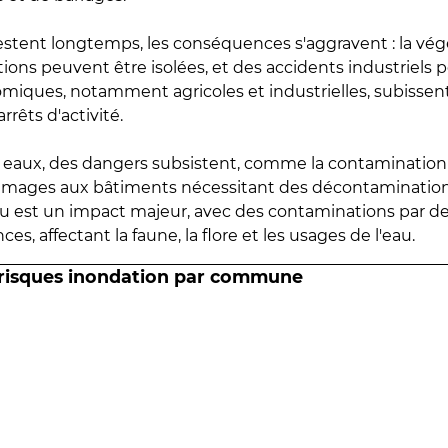
estent longtemps, les conséquences s'aggravent : la vé
tions peuvent être isolées, et des accidents industriels 
omiques, notamment agricoles et industrielles, subissen
rrêts d'activité.
es eaux, des dangers subsistent, comme la contamination
mmages aux bâtiments nécessitant des décontaminations
eau est un impact majeur, avec des contaminations par d
es, affectant la faune, la flore et les usages de l'eau.
 risques inondation par commune