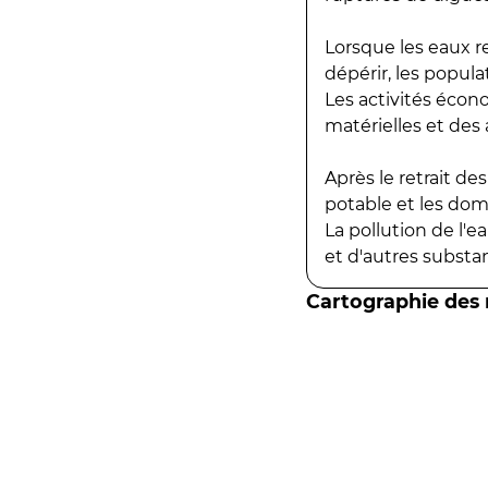
Lorsque les eaux r
dépérir, les popula
Les activités écon
matérielles et des a
Après le retrait d
potable et les do
La pollution de l'
et d'autres substanc
Cartographie des