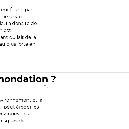
teur fourni par
lume d’eau
e. La densité de
n est
ant du fait de la
u plus forte en
inondation ?
environnement et la
ui peut éroder les
ersonnes. Les
 risques de