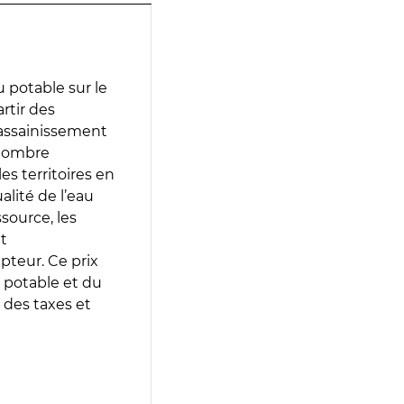
 potable sur le
artir des
d’assainissement
 nombre
es territoires en
lité de l’eau
source, les
t
epteur. Ce prix
 potable et du
 des taxes et