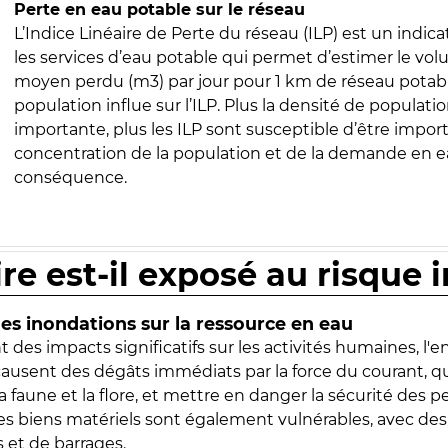
Perte en eau potable sur le réseau
L’Indice Linéaire de Perte du réseau (ILP) est un indica
les services d’eau potable qui permet d’estimer le vo
moyen perdu (m3) par jour pour 1 km de réseau potabl
population influe sur l’ILP. Plus la densité de populatio
importante, plus les ILP sont susceptible d’être import
concentration de la population et de la demande en ea
conséquence.
ire est-il exposé au risque 
s inondations sur la ressource en eau
 des impacts significatifs sur les activités humaines, l'
 causent des dégâts immédiats par la force du courant, q
 faune et la flore, et mettre en danger la sécurité des p
 les biens matériels sont également vulnérables, avec des
 et de barrages.