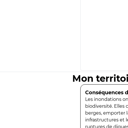
Mon territo
Conséquences de
Les inondations ont
biodiversité. Elles
berges, emporter la
infrastructures et
ruptures de digues