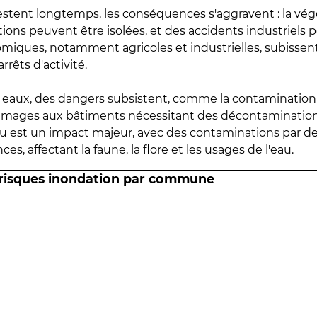
estent longtemps, les conséquences s'aggravent : la vé
tions peuvent être isolées, et des accidents industriels 
omiques, notamment agricoles et industrielles, subissen
rrêts d'activité.
es eaux, des dangers subsistent, comme la contamination
mmages aux bâtiments nécessitant des décontaminations
eau est un impact majeur, avec des contaminations par d
es, affectant la faune, la flore et les usages de l'eau.
 risques inondation par commune