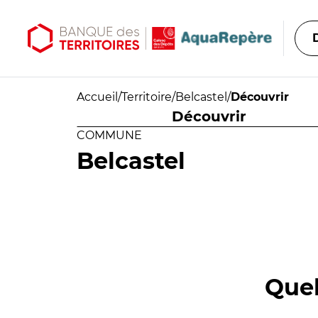
Aller au contenu principal
Aller au menu principal
Accueil
/
Territoire
/
Belcastel
/
Découvrir
Découvrir
COMMUNE
Belcastel
Quel