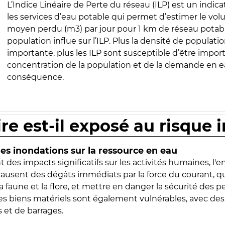
L’Indice Linéaire de Perte du réseau (ILP) est un indica
les services d’eau potable qui permet d’estimer le vo
moyen perdu (m3) par jour pour 1 km de réseau potabl
population influe sur l’ILP. Plus la densité de populatio
importante, plus les ILP sont susceptible d’être import
concentration de la population et de la demande en ea
conséquence.
ire est-il exposé au risque 
s inondations sur la ressource en eau
 des impacts significatifs sur les activités humaines, l'
 causent des dégâts immédiats par la force du courant, q
 faune et la flore, et mettre en danger la sécurité des p
 les biens matériels sont également vulnérables, avec des
 et de barrages.