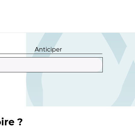
Anticiper
ire ?