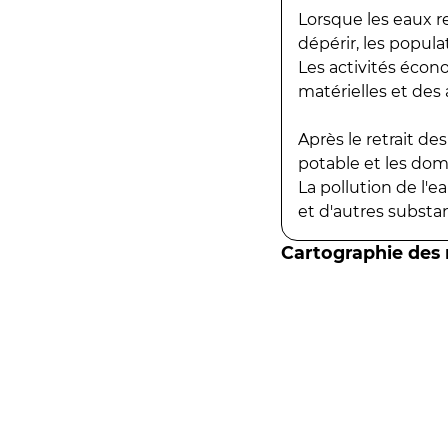
Lorsque les eaux r
dépérir, les popula
Les activités écon
matérielles et des a
Après le retrait d
potable et les do
La pollution de l'
et d'autres substanc
Cartographie des