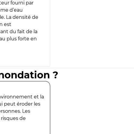
teur fourni par
lume d’eau
e. La densité de
n est
ant du fait de la
u plus forte en
inondation ?
environnement et la
ui peut éroder les
ersonnes. Les
 risques de