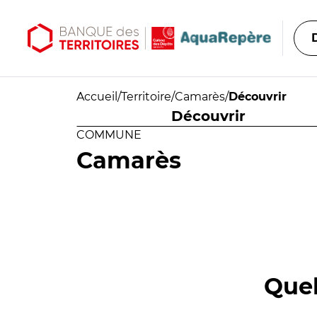
Aller au contenu principal
Aller au menu principal
Accueil
/
Territoire
/
Camarès
/
Découvrir
Découvrir
COMMUNE
Camarès
Quel