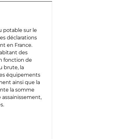
 potable sur le
des déclarations
ent en France.
abitant des
en fonction de
 brute, la
 les équipements
ment ainsi que la
sente la somme
e assainissement,
s.