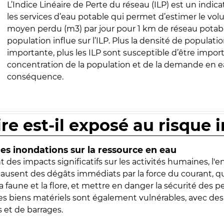
L’Indice Linéaire de Perte du réseau (ILP) est un indica
les services d’eau potable qui permet d’estimer le vo
moyen perdu (m3) par jour pour 1 km de réseau potabl
population influe sur l’ILP. Plus la densité de populatio
importante, plus les ILP sont susceptible d’être import
concentration de la population et de la demande en ea
conséquence.
ire est-il exposé au risque 
s inondations sur la ressource en eau
 des impacts significatifs sur les activités humaines, l'
 causent des dégâts immédiats par la force du courant, q
 faune et la flore, et mettre en danger la sécurité des p
 les biens matériels sont également vulnérables, avec des
 et de barrages.