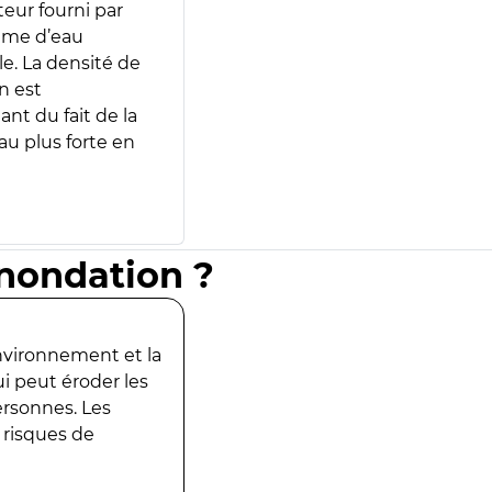
teur fourni par
lume d’eau
e. La densité de
n est
ant du fait de la
u plus forte en
inondation ?
environnement et la
ui peut éroder les
ersonnes. Les
 risques de