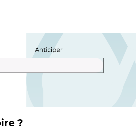
Anticiper
ire ?