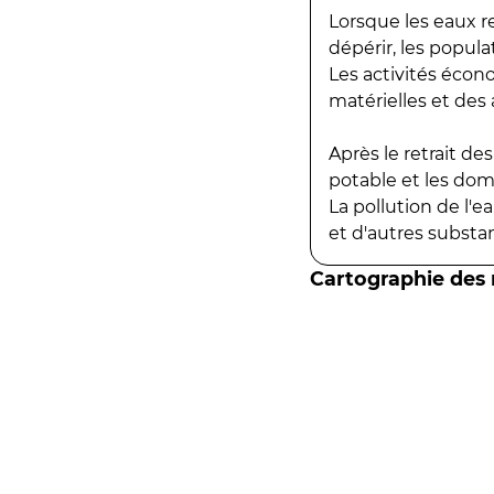
Lorsque les eaux r
dépérir, les popula
Les activités écon
matérielles et des a
Après le retrait d
potable et les do
La pollution de l'
et d'autres substanc
Cartographie des