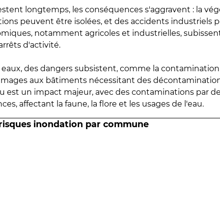
estent longtemps, les conséquences s'aggravent : la vé
tions peuvent être isolées, et des accidents industriels 
omiques, notamment agricoles et industrielles, subissen
rrêts d'activité.
es eaux, des dangers subsistent, comme la contamination
mmages aux bâtiments nécessitant des décontaminations
eau est un impact majeur, avec des contaminations par d
es, affectant la faune, la flore et les usages de l'eau.
 risques inondation par commune