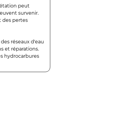
gétation peut
peuvent survenir.
t des pertes
 des réseaux d'eau
 et réparations.
es hydrocarbures