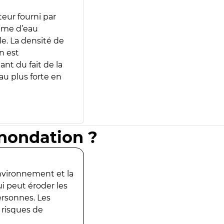
teur fourni par
lume d’eau
e. La densité de
n est
ant du fait de la
u plus forte en
inondation ?
environnement et la
ui peut éroder les
ersonnes. Les
 risques de