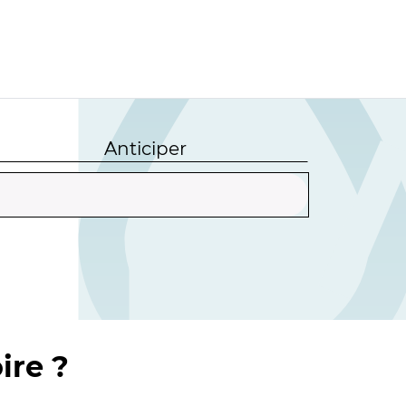
Anticiper
ire ?