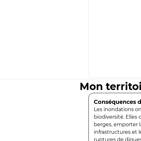
Mon territo
Conséquences de
Les inondations ont
biodiversité. Elles
berges, emporter la
infrastructures et
ruptures de digues