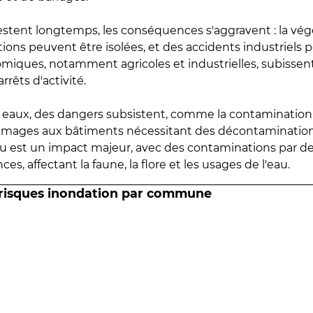
estent longtemps, les conséquences s'aggravent : la vé
tions peuvent être isolées, et des accidents industriels 
omiques, notamment agricoles et industrielles, subissen
rrêts d'activité.
es eaux, des dangers subsistent, comme la contamination
mmages aux bâtiments nécessitant des décontaminations
eau est un impact majeur, avec des contaminations par d
es, affectant la faune, la flore et les usages de l'eau.
 risques inondation par commune