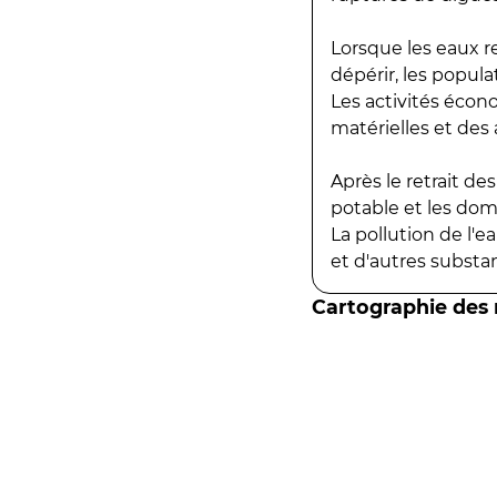
Lorsque les eaux r
dépérir, les popula
Les activités écon
matérielles et des a
Après le retrait d
potable et les do
La pollution de l'
et d'autres substanc
Cartographie des