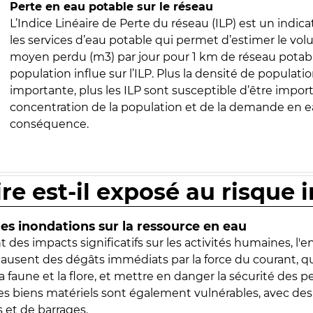
Perte en eau potable sur le réseau
L’Indice Linéaire de Perte du réseau (ILP) est un indica
les services d’eau potable qui permet d’estimer le vo
moyen perdu (m3) par jour pour 1 km de réseau potabl
population influe sur l’ILP. Plus la densité de populatio
importante, plus les ILP sont susceptible d’être import
concentration de la population et de la demande en ea
conséquence.
ire est-il exposé au risque 
s inondations sur la ressource en eau
 des impacts significatifs sur les activités humaines, l'
 causent des dégâts immédiats par la force du courant, q
 faune et la flore, et mettre en danger la sécurité des p
 les biens matériels sont également vulnérables, avec des
 et de barrages.