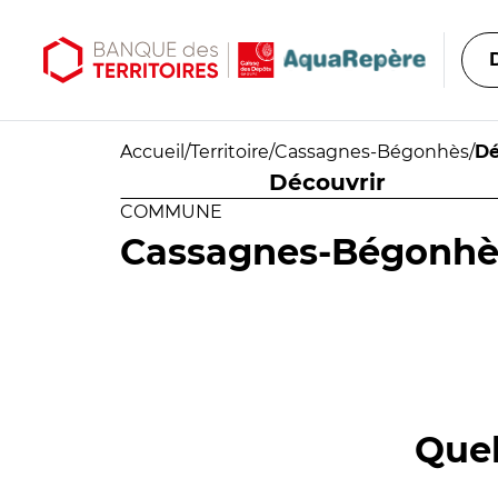
Aller au contenu principal
Aller au menu principal
Accueil
/
Territoire
/
Cassagnes-Bégonhès
/
Dé
Découvrir
COMMUNE
Cassagnes-Bégonhè
Quel