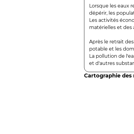
Lorsque les eaux r
dépérir, les popula
Les activités écon
matérielles et des a
Après le retrait d
potable et les do
La pollution de l'
et d'autres substanc
Cartographie des