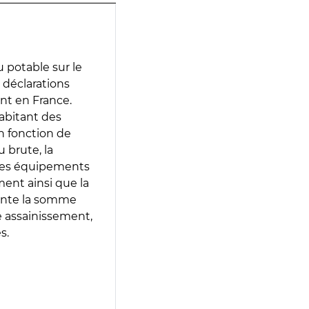
 potable sur le
s déclarations
ent en France.
abitant des
en fonction de
 brute, la
 les équipements
ment ainsi que la
sente la somme
e assainissement,
s.