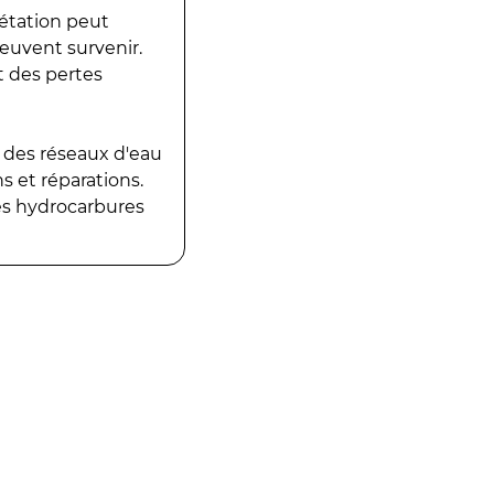
gétation peut
peuvent survenir.
t des pertes
 des réseaux d'eau
 et réparations.
es hydrocarbures