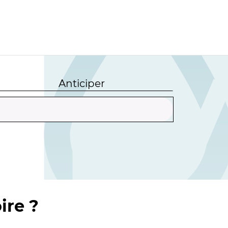
Anticiper
ire ?