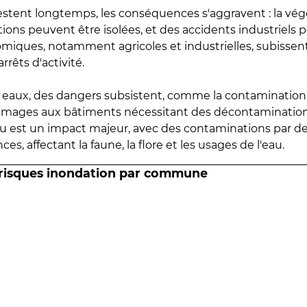
estent longtemps, les conséquences s'aggravent : la vé
tions peuvent être isolées, et des accidents industriels 
omiques, notamment agricoles et industrielles, subissen
rrêts d'activité.
es eaux, des dangers subsistent, comme la contamination
mmages aux bâtiments nécessitant des décontaminations
eau est un impact majeur, avec des contaminations par d
es, affectant la faune, la flore et les usages de l'eau.
 risques inondation par commune