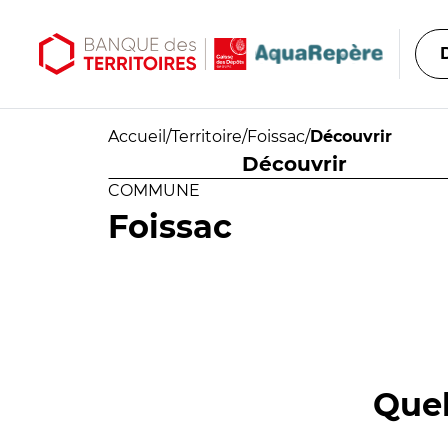
Aller au contenu principal
Aller au menu principal
Accueil
/
Territoire
/
Foissac
/
Découvrir
Découvrir
COMMUNE
Foissac
Quel