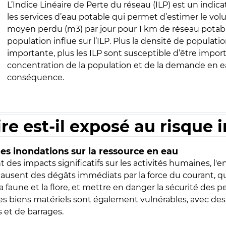
L’Indice Linéaire de Perte du réseau (ILP) est un indica
les services d’eau potable qui permet d’estimer le vo
moyen perdu (m3) par jour pour 1 km de réseau potabl
population influe sur l’ILP. Plus la densité de populatio
importante, plus les ILP sont susceptible d’être import
concentration de la population et de la demande en ea
conséquence.
ire est-il exposé au risque 
s inondations sur la ressource en eau
 des impacts significatifs sur les activités humaines, l'
 causent des dégâts immédiats par la force du courant, q
 faune et la flore, et mettre en danger la sécurité des p
 les biens matériels sont également vulnérables, avec des
 et de barrages.