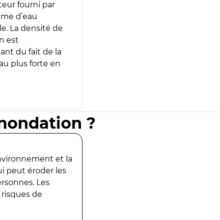
teur fourni par
lume d’eau
e. La densité de
n est
ant du fait de la
u plus forte en
inondation ?
environnement et la
ui peut éroder les
ersonnes. Les
 risques de