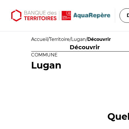
Aller au contenu principal
Aller au menu principal
Accueil
/
Territoire
/
Lugan
/
Découvrir
Découvrir
COMMUNE
Lugan
Quel