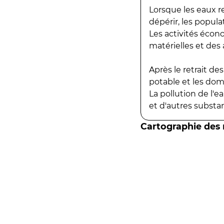
Lorsque les eaux r
dépérir, les popula
Les activités écon
matérielles et des a
Après le retrait d
potable et les do
La pollution de l'
et d'autres substanc
Cartographie des