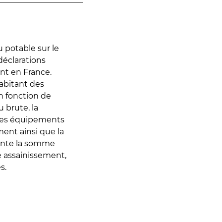
 potable sur le
 déclarations
ent en France.
abitant des
en fonction de
 brute, la
 les équipements
ment ainsi que la
sente la somme
e assainissement,
s.