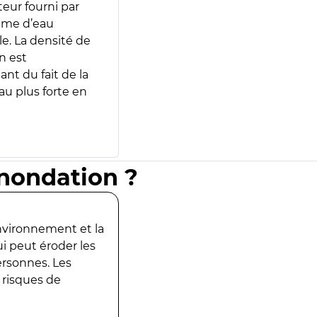
teur fourni par
lume d’eau
e. La densité de
n est
ant du fait de la
u plus forte en
inondation ?
environnement et la
ui peut éroder les
ersonnes. Les
 risques de