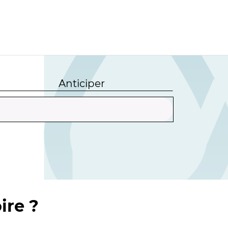
Anticiper
ire ?