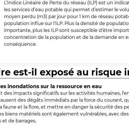
L’Indice Linéaire de Perte du réseau (ILP) est un indica
les services d’eau potable qui permet d’estimer le vo
moyen perdu (m3) par jour pour 1 km de réseau potabl
population influe sur l’ILP. Plus la densité de populatio
importante, plus les ILP sont susceptible d’être import
concentration de la population et de la demande en ea
conséquence.
ire est-il exposé au risque 
s inondations sur la ressource en eau
 des impacts significatifs sur les activités humaines, l'
 causent des dégâts immédiats par la force du courant, q
 faune et la flore, et mettre en danger la sécurité des p
 les biens matériels sont également vulnérables, avec des
 et de barrages.