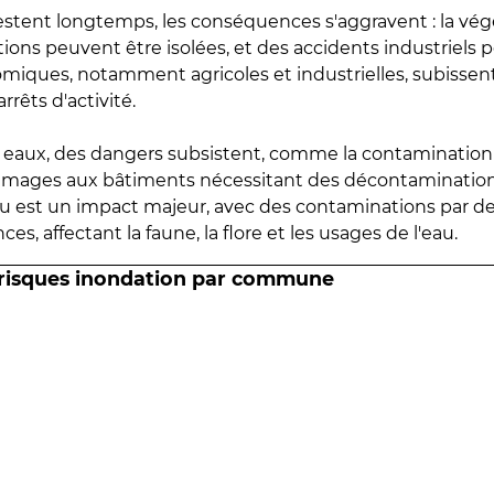
estent longtemps, les conséquences s'aggravent : la vé
tions peuvent être isolées, et des accidents industriels 
omiques, notamment agricoles et industrielles, subissen
rrêts d'activité.
es eaux, des dangers subsistent, comme la contamination
mmages aux bâtiments nécessitant des décontaminations
eau est un impact majeur, avec des contaminations par d
es, affectant la faune, la flore et les usages de l'eau.
 risques inondation par commune