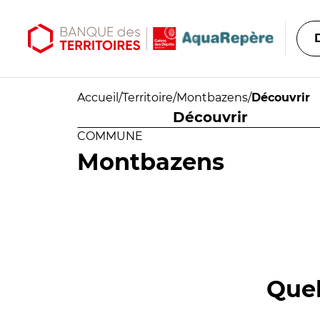
Aller au contenu principal
Aller au menu principal
Accueil
/
Territoire
/
Montbazens
/
Découvrir
Découvrir
COMMUNE
Montbazens
Quel