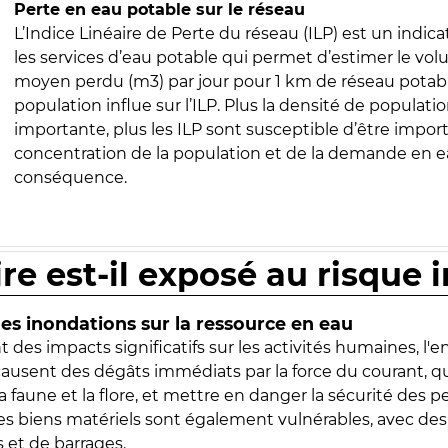
Perte en eau potable sur le réseau
L’Indice Linéaire de Perte du réseau (ILP) est un indica
les services d’eau potable qui permet d’estimer le vo
moyen perdu (m3) par jour pour 1 km de réseau potabl
population influe sur l’ILP. Plus la densité de populatio
importante, plus les ILP sont susceptible d’être import
concentration de la population et de la demande en ea
conséquence.
ire est-il exposé au risque 
s inondations sur la ressource en eau
 des impacts significatifs sur les activités humaines, l'
 causent des dégâts immédiats par la force du courant, q
 faune et la flore, et mettre en danger la sécurité des p
 les biens matériels sont également vulnérables, avec des
 et de barrages.