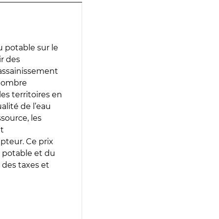
 potable sur le
ir des
d’assainissement
 nombre
es territoires en
lité de l’eau
source, les
t
epteur. Ce prix
 potable et du
 des taxes et