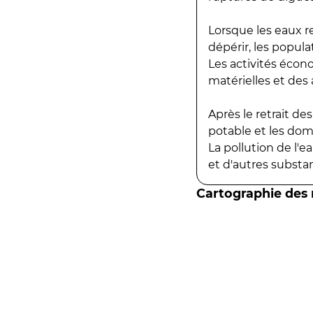
Lorsque les eaux r
dépérir, les popula
Les activités écon
matérielles et des a
Après le retrait d
potable et les do
La pollution de l'
et d'autres substanc
Cartographie des