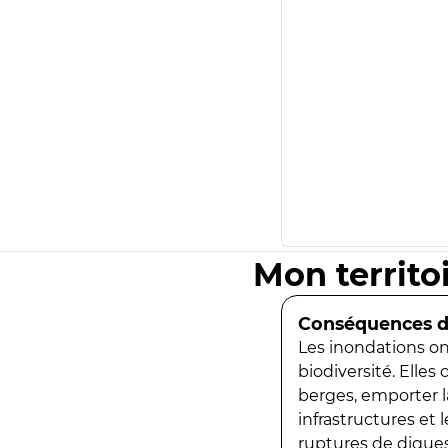
Mon territo
Conséquences de
Les inondations ont
biodiversité. Elles
berges, emporter la
infrastructures et
ruptures de digues