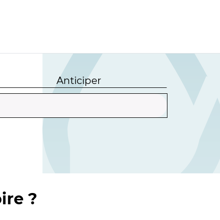
Anticiper
ire ?