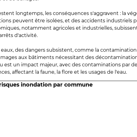
estent longtemps, les conséquences s'aggravent : la vé
tions peuvent être isolées, et des accidents industriels 
omiques, notamment agricoles et industrielles, subissen
rrêts d'activité.
es eaux, des dangers subsistent, comme la contamination
mmages aux bâtiments nécessitant des décontaminations
eau est un impact majeur, avec des contaminations par d
es, affectant la faune, la flore et les usages de l'eau.
 risques inondation par commune