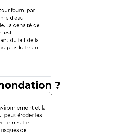
teur fourni par
lume d’eau
e. La densité de
n est
ant du fait de la
u plus forte en
inondation ?
environnement et la
ui peut éroder les
ersonnes. Les
 risques de