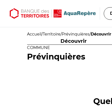
Aller au contenu principal
Aller au menu principal
Accueil
/
Territoire
/
Prévinquières
/
Découvrir
Découvrir
COMMUNE
Prévinquières
Quel