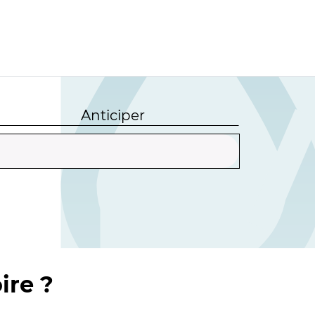
Anticiper
ire ?