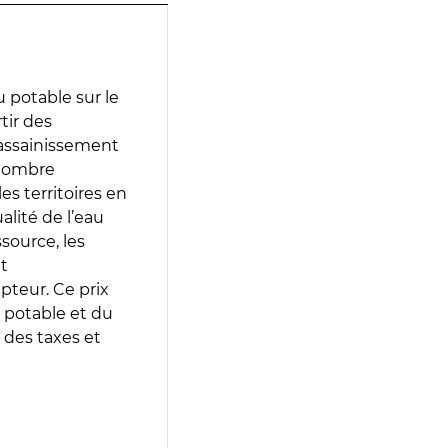
 potable sur le
rtir des
d’assainissement
 nombre
es territoires en
lité de l’eau
source, les
t
epteur. Ce prix
 potable et du
 des taxes et