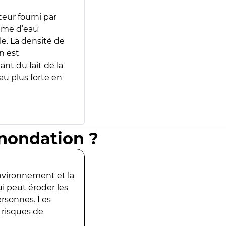
teur fourni par
lume d’eau
e. La densité de
n est
ant du fait de la
u plus forte en
inondation ?
environnement et la
ui peut éroder les
ersonnes. Les
 risques de