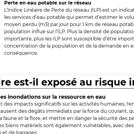
Perte en eau potable sur le réseau
L’Indice Linéaire de Perte du réseau (ILP) est un indica
les services d’eau potable qui permet d’estimer le vo
moyen perdu (m3) par jour pour 1 km de réseau potabl
population influe sur l’ILP. Plus la densité de populatio
importante, plus les ILP sont susceptible d’être import
concentration de la population et de la demande en ea
conséquence.
ire est-il exposé au risque 
s inondations sur la ressource en eau
 des impacts significatifs sur les activités humaines, l'
 causent des dégâts immédiats par la force du courant, q
 faune et la flore, et mettre en danger la sécurité des p
 les biens matériels sont également vulnérables, avec des
 et de barrages.