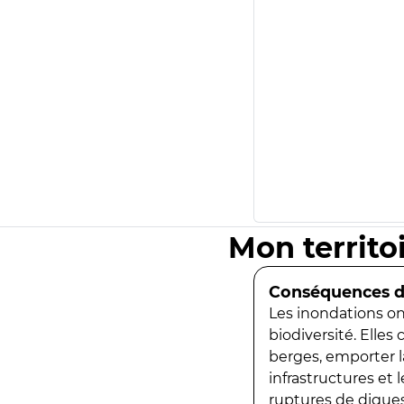
Mon territo
Conséquences de
Les inondations ont
biodiversité. Elles
berges, emporter la
infrastructures et
ruptures de digues