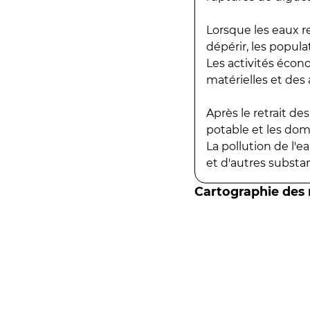
Lorsque les eaux r
dépérir, les popula
Les activités écon
matérielles et des a
Après le retrait d
potable et les do
La pollution de l'
et d'autres substanc
Cartographie des