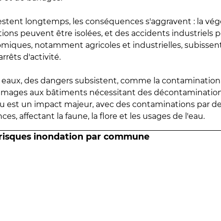
estent longtemps, les conséquences s'aggravent : la vé
tions peuvent être isolées, et des accidents industriels 
omiques, notamment agricoles et industrielles, subissen
rrêts d'activité.
es eaux, des dangers subsistent, comme la contamination
mmages aux bâtiments nécessitant des décontaminations
eau est un impact majeur, avec des contaminations par d
es, affectant la faune, la flore et les usages de l'eau.
 risques inondation par commune