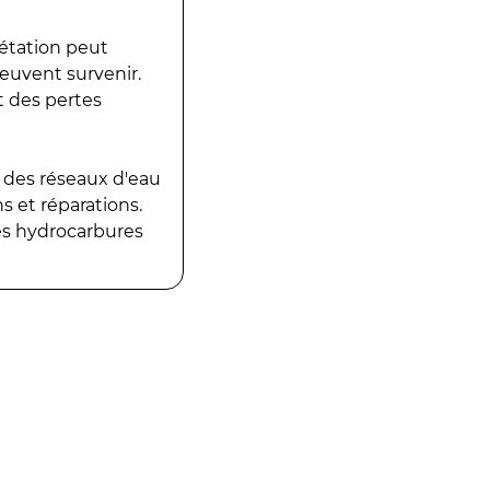
gétation peut
peuvent survenir.
t des pertes
 des réseaux d'eau
 et réparations.
es hydrocarbures