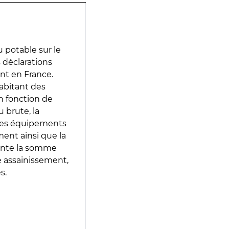
 potable sur le
s déclarations
ent en France.
abitant des
en fonction de
 brute, la
 les équipements
ment ainsi que la
sente la somme
e assainissement,
s.