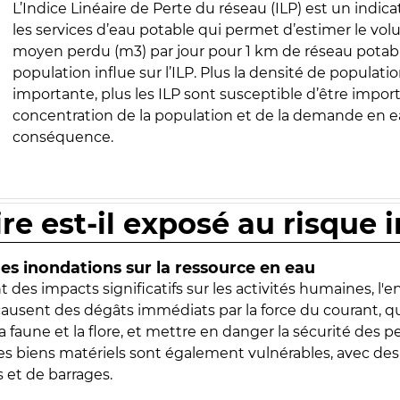
L’Indice Linéaire de Perte du réseau (ILP) est un indica
les services d’eau potable qui permet d’estimer le vo
moyen perdu (m3) par jour pour 1 km de réseau potabl
population influe sur l’ILP. Plus la densité de populatio
importante, plus les ILP sont susceptible d’être import
concentration de la population et de la demande en ea
conséquence.
ire est-il exposé au risque 
s inondations sur la ressource en eau
 des impacts significatifs sur les activités humaines, l'
 causent des dégâts immédiats par la force du courant, q
 faune et la flore, et mettre en danger la sécurité des p
 les biens matériels sont également vulnérables, avec des
 et de barrages.