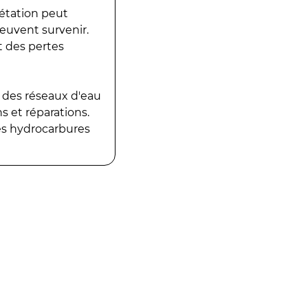
gétation peut
peuvent survenir.
t des pertes
 des réseaux d'eau
 et réparations.
es hydrocarbures