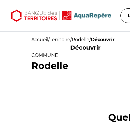
Aller au contenu principal
Aller au menu principal
Accueil
/
Territoire
/
Rodelle
/
Découvrir
Découvrir
COMMUNE
Rodelle
Quel