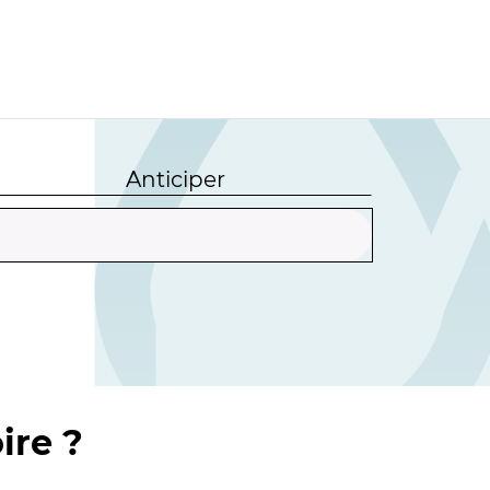
Anticiper
ire ?