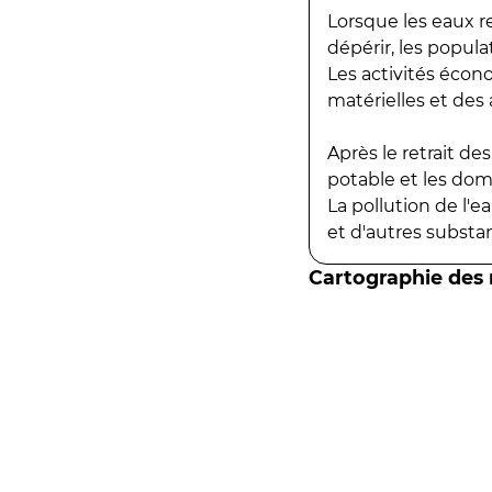
Lorsque les eaux r
dépérir, les popula
Les activités écon
matérielles et des a
Après le retrait d
potable et les do
La pollution de l'
et d'autres substanc
Cartographie des