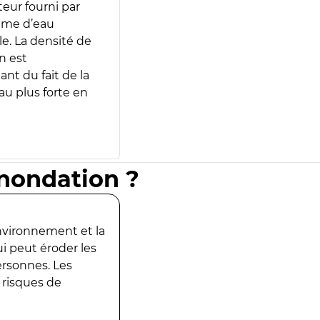
teur fourni par
lume d’eau
e. La densité de
n est
ant du fait de la
u plus forte en
inondation ?
environnement et la
ui peut éroder les
ersonnes. Les
 risques de