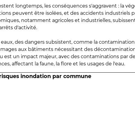
estent longtemps, les conséquences s'aggravent : la vé
tions peuvent être isolées, et des accidents industriels 
omiques, notamment agricoles et industrielles, subissen
rrêts d'activité.
es eaux, des dangers subsistent, comme la contamination
mmages aux bâtiments nécessitant des décontaminations
eau est un impact majeur, avec des contaminations par d
es, affectant la faune, la flore et les usages de l'eau.
 risques inondation par commune