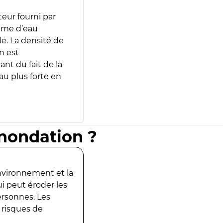
teur fourni par
lume d’eau
e. La densité de
n est
ant du fait de la
u plus forte en
inondation ?
environnement et la
ui peut éroder les
ersonnes. Les
 risques de