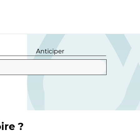
Anticiper
ire ?