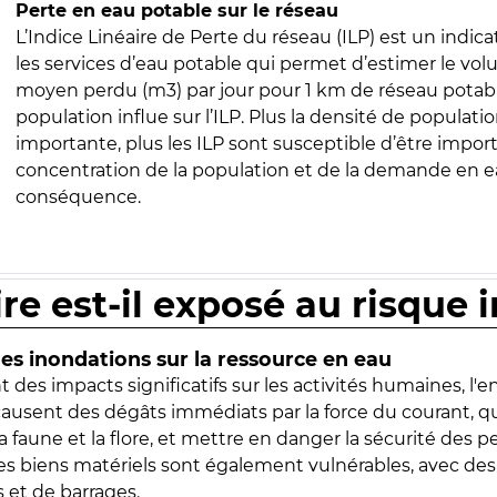
Perte en eau potable sur le réseau
L’Indice Linéaire de Perte du réseau (ILP) est un indica
les services d’eau potable qui permet d’estimer le vo
moyen perdu (m3) par jour pour 1 km de réseau potabl
population influe sur l’ILP. Plus la densité de populatio
importante, plus les ILP sont susceptible d’être import
concentration de la population et de la demande en ea
conséquence.
ire est-il exposé au risque 
s inondations sur la ressource en eau
 des impacts significatifs sur les activités humaines, l'
 causent des dégâts immédiats par la force du courant, q
 faune et la flore, et mettre en danger la sécurité des p
 les biens matériels sont également vulnérables, avec des
 et de barrages.