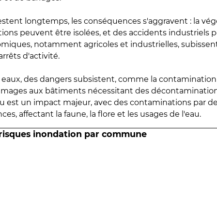
estent longtemps, les conséquences s'aggravent : la vé
tions peuvent être isolées, et des accidents industriels 
omiques, notamment agricoles et industrielles, subissen
rrêts d'activité.
es eaux, des dangers subsistent, comme la contamination
mmages aux bâtiments nécessitant des décontaminations
eau est un impact majeur, avec des contaminations par d
es, affectant la faune, la flore et les usages de l'eau.
 risques inondation par commune