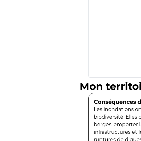
Mon territo
Conséquences de
Les inondations ont
biodiversité. Elles
berges, emporter la
infrastructures et
ruptures de digues