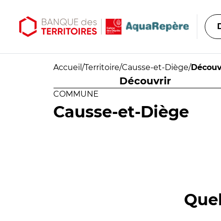
Aller au contenu principal
Aller au menu principal
Accueil
/
Territoire
/
Causse-et-Diège
/
Découv
Découvrir
COMMUNE
Causse-et-Diège
Quel