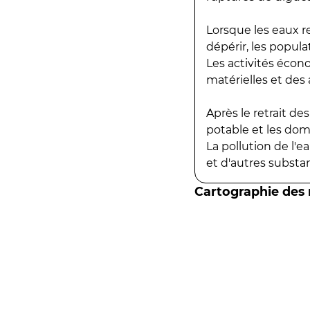
Lorsque les eaux r
dépérir, les popula
Les activités écon
matérielles et des a
Après le retrait d
potable et les do
La pollution de l'
et d'autres substanc
Cartographie des