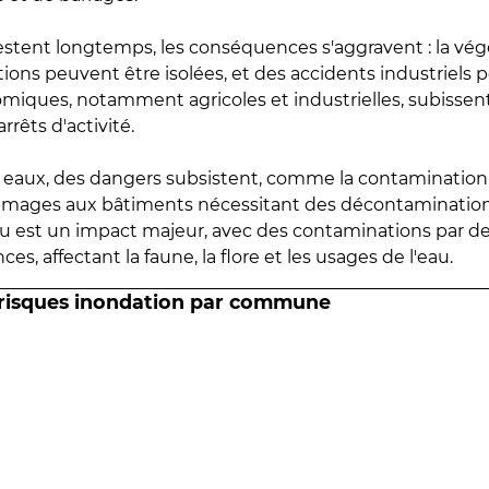
estent longtemps, les conséquences s'aggravent : la vé
tions peuvent être isolées, et des accidents industriels 
omiques, notamment agricoles et industrielles, subissen
rrêts d'activité.
es eaux, des dangers subsistent, comme la contamination
mmages aux bâtiments nécessitant des décontaminations
eau est un impact majeur, avec des contaminations par d
es, affectant la faune, la flore et les usages de l'eau.
 risques inondation par commune