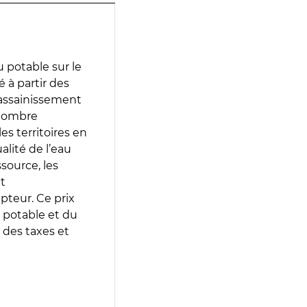
 potable sur le
é à partir des
d’assainissement
 nombre
es territoires en
lité de l’eau
source, les
t
epteur. Ce prix
 potable et du
 des taxes et