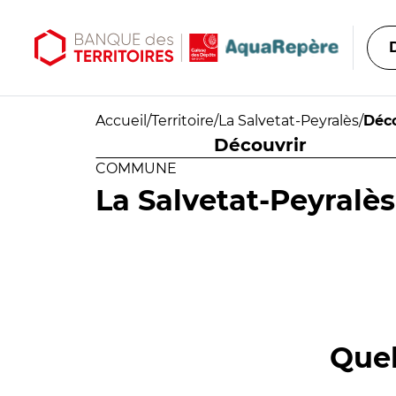
Aller au contenu principal
Aller au menu principal
Accueil
/
Territoire
/
La Salvetat-Peyralès
/
Déco
Découvrir
COMMUNE
La Salvetat-Peyralès
Quel