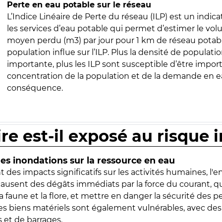
Perte en eau potable sur le réseau
L’Indice Linéaire de Perte du réseau (ILP) est un indica
les services d’eau potable qui permet d’estimer le vo
moyen perdu (m3) par jour pour 1 km de réseau potabl
population influe sur l’ILP. Plus la densité de populatio
importante, plus les ILP sont susceptible d’être import
concentration de la population et de la demande en ea
conséquence.
ire est-il exposé au risque 
s inondations sur la ressource en eau
 des impacts significatifs sur les activités humaines, l'
 causent des dégâts immédiats par la force du courant, q
 faune et la flore, et mettre en danger la sécurité des p
 les biens matériels sont également vulnérables, avec des
 et de barrages.