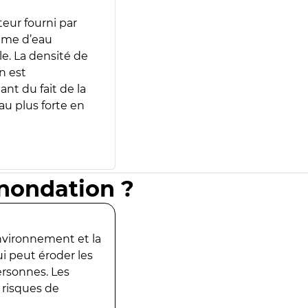
teur fourni par
lume d’eau
e. La densité de
n est
ant du fait de la
u plus forte en
inondation ?
environnement et la
ui peut éroder les
ersonnes. Les
 risques de