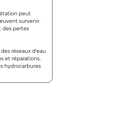
gétation peut
peuvent survenir.
t des pertes
 des réseaux d'eau
 et réparations.
es hydrocarbures