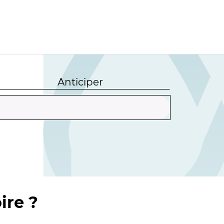
Anticiper
ire ?