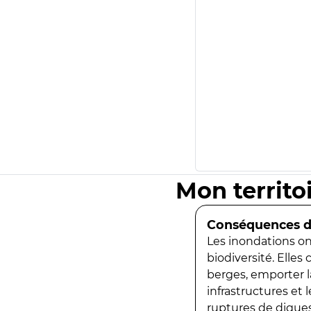
Mon territo
Conséquences de
Les inondations ont
biodiversité. Elles
berges, emporter la
infrastructures et
ruptures de digues