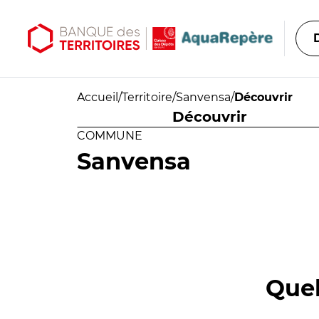
Aller au contenu principal
Aller au menu principal
Accueil
/
Territoire
/
Sanvensa
/
Découvrir
Découvrir
COMMUNE
Sanvensa
Quel