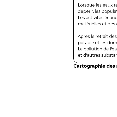
Lorsque les eaux r
dépérir, les popula
Les activités écon
matérielles et des a
Après le retrait d
potable et les do
La pollution de l'
et d'autres substanc
Cartographie des