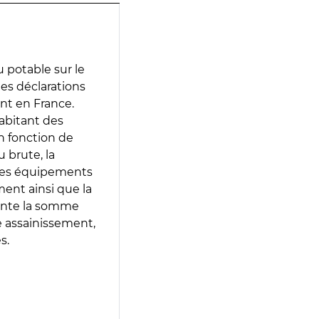
 potable sur le
des déclarations
ent en France.
abitant des
en fonction de
 brute, la
 les équipements
ment ainsi que la
sente la somme
e assainissement,
s.