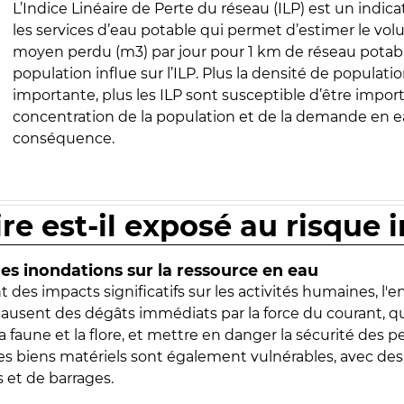
L’Indice Linéaire de Perte du réseau (ILP) est un indica
les services d’eau potable qui permet d’estimer le vo
moyen perdu (m3) par jour pour 1 km de réseau potabl
population influe sur l’ILP. Plus la densité de populatio
importante, plus les ILP sont susceptible d’être import
concentration de la population et de la demande en ea
conséquence.
ire est-il exposé au risque 
s inondations sur la ressource en eau
 des impacts significatifs sur les activités humaines, l'
 causent des dégâts immédiats par la force du courant, q
 faune et la flore, et mettre en danger la sécurité des p
 les biens matériels sont également vulnérables, avec des
 et de barrages.