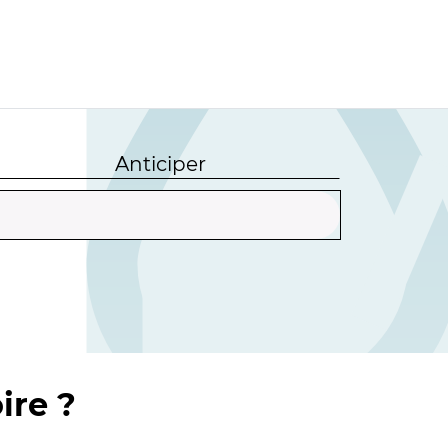
Anticiper
ire ?