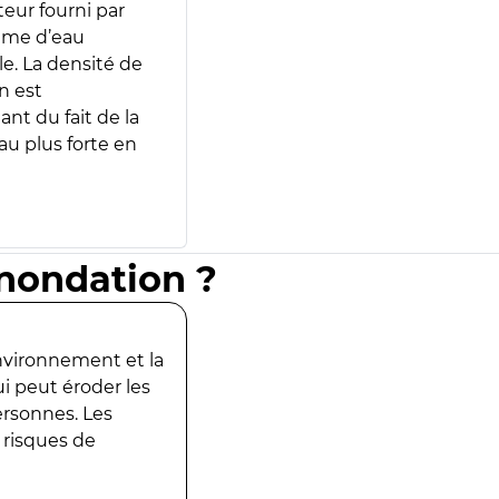
teur fourni par
lume d’eau
e. La densité de
n est
ant du fait de la
u plus forte en
inondation ?
environnement et la
ui peut éroder les
ersonnes. Les
 risques de