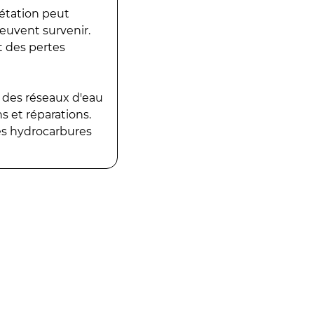
gétation peut
peuvent survenir.
t des pertes
 des réseaux d'eau
 et réparations.
es hydrocarbures