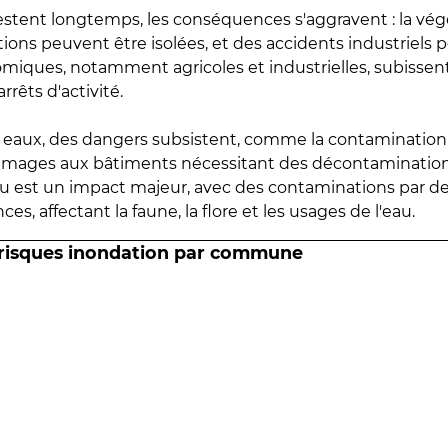
estent longtemps, les conséquences s'aggravent : la vé
tions peuvent être isolées, et des accidents industriels 
omiques, notamment agricoles et industrielles, subissen
rrêts d'activité.
es eaux, des dangers subsistent, comme la contamination
mmages aux bâtiments nécessitant des décontaminations
eau est un impact majeur, avec des contaminations par d
es, affectant la faune, la flore et les usages de l'eau.
 risques inondation par commune