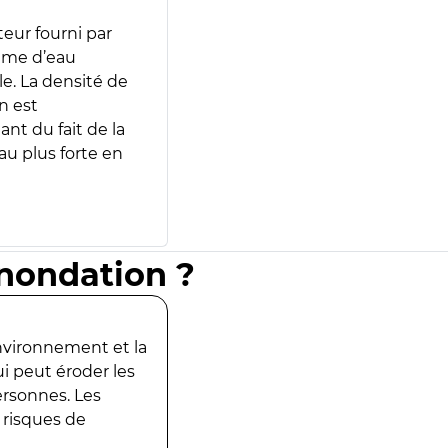
teur fourni par
lume d’eau
e. La densité de
n est
ant du fait de la
u plus forte en
inondation ?
environnement et la
ui peut éroder les
ersonnes. Les
 risques de