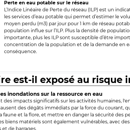
Perte en eau potable sur le réseau
L’Indice Linéaire de Perte du réseau (ILP) est un indica
les services d’eau potable qui permet d’estimer le vo
moyen perdu (m3) par jour pour 1 km de réseau potabl
population influe sur l’ILP. Plus la densité de populatio
importante, plus les ILP sont susceptible d’être import
concentration de la population et de la demande en ea
conséquence.
ire est-il exposé au risque 
s inondations sur la ressource en eau
 des impacts significatifs sur les activités humaines, l'
 causent des dégâts immédiats par la force du courant, q
 faune et la flore, et mettre en danger la sécurité des p
 les biens matériels sont également vulnérables, avec des
 et de barrages.