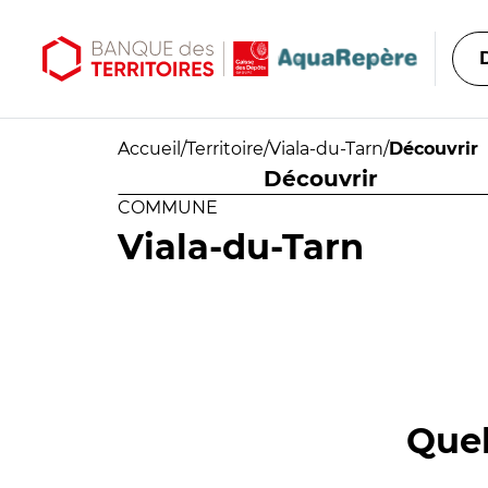
Aller au contenu principal
Aller au menu principal
Accueil
/
Territoire
/
Viala-du-Tarn
/
Découvrir
Découvrir
COMMUNE
Viala-du-Tarn
Quel