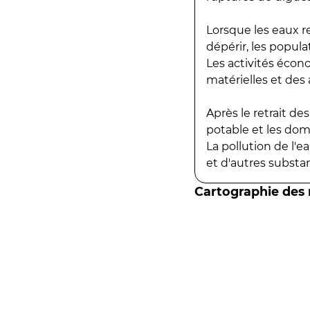
Lorsque les eaux r
dépérir, les popula
Les activités écon
matérielles et des a
Après le retrait d
potable et les do
La pollution de l'
et d'autres substanc
Cartographie des