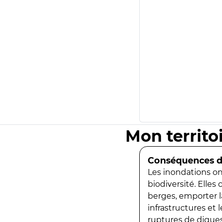
Mon territo
Conséquences de
Les inondations ont
biodiversité. Elles
berges, emporter la
infrastructures et
ruptures de digues