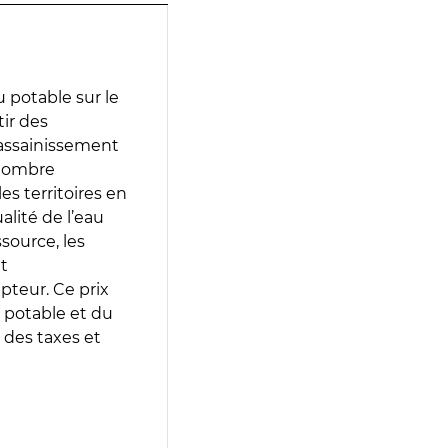
 potable sur le
tir des
d’assainissement
 nombre
es territoires en
lité de l’eau
source, les
t
epteur. Ce prix
 potable et du
 des taxes et