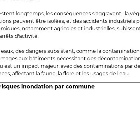
estent longtemps, les conséquences s'aggravent : la vé
tions peuvent être isolées, et des accidents industriels 
omiques, notamment agricoles et industrielles, subissen
rrêts d'activité.
es eaux, des dangers subsistent, comme la contamination
mmages aux bâtiments nécessitant des décontaminations
eau est un impact majeur, avec des contaminations par d
es, affectant la faune, la flore et les usages de l'eau.
 risques inondation par commune