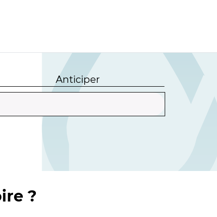
Anticiper
ire ?