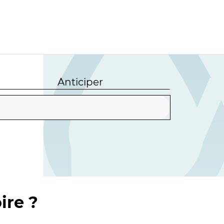
Anticiper
ire ?