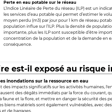
Perte en eau potable sur le réseau
L’Indice Linéaire de Perte du réseau (ILP) est un indica
les services d’eau potable qui permet d’estimer le vo
moyen perdu (m3) par jour pour 1 km de réseau potabl
population influe sur l’ILP. Plus la densité de populatio
importante, plus les ILP sont susceptible d’être import
concentration de la population et de la demande en ea
conséquence.
ire est-il exposé au risque 
s inondations sur la ressource en eau
 des impacts significatifs sur les activités humaines, l'
 causent des dégâts immédiats par la force du courant, q
 faune et la flore, et mettre en danger la sécurité des p
 les biens matériels sont également vulnérables, avec des
 et de barrages.