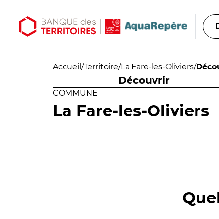
Aller au contenu principal
Aller au menu principal
Accueil
/
Territoire
/
La Fare-les-Oliviers
/
Décou
Découvrir
COMMUNE
La Fare-les-Oliviers
Quel