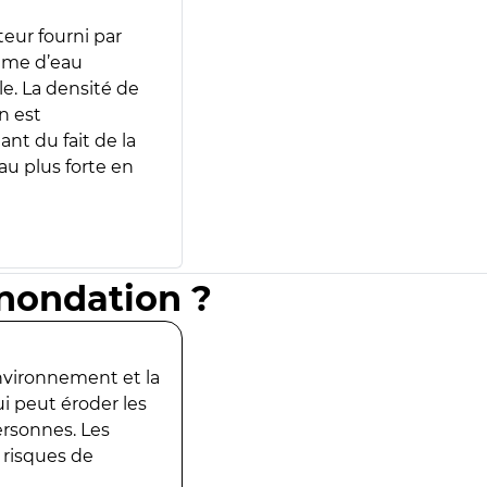
teur fourni par
lume d’eau
e. La densité de
n est
ant du fait de la
u plus forte en
inondation ?
environnement et la
ui peut éroder les
ersonnes. Les
 risques de