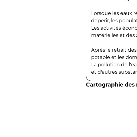
Lorsque les eaux r
dépérir, les popula
Les activités écon
matérielles et des a
Après le retrait d
potable et les do
La pollution de l'
et d'autres substanc
Cartographie des