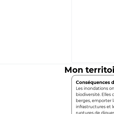
Mon territo
Conséquences de
Les inondations ont
biodiversité. Elles
berges, emporter la
infrastructures et
ruptures de digues