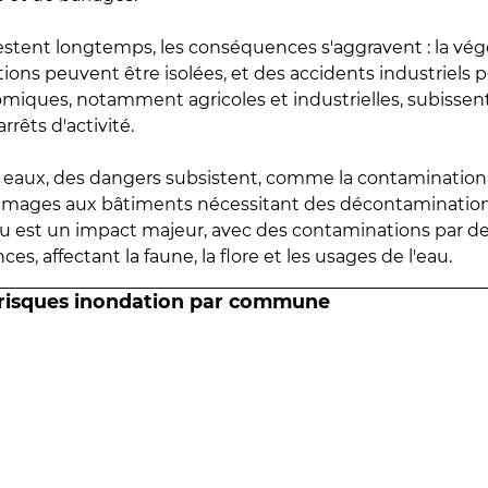
estent longtemps, les conséquences s'aggravent : la vé
tions peuvent être isolées, et des accidents industriels 
omiques, notamment agricoles et industrielles, subissen
rrêts d'activité.
es eaux, des dangers subsistent, comme la contamination
mmages aux bâtiments nécessitant des décontaminations
eau est un impact majeur, avec des contaminations par d
es, affectant la faune, la flore et les usages de l'eau.
 risques inondation par commune