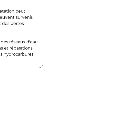
gétation peut
peuvent survenir.
t des pertes
 des réseaux d'eau
 et réparations.
es hydrocarbures