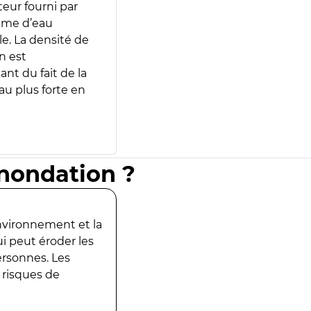
teur fourni par
lume d’eau
e. La densité de
n est
ant du fait de la
u plus forte en
inondation ?
environnement et la
ui peut éroder les
ersonnes. Les
 risques de