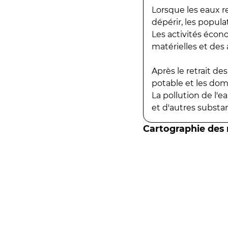
Lorsque les eaux r
dépérir, les popula
Les activités écon
matérielles et des a
Après le retrait d
potable et les do
La pollution de l'
et d'autres substanc
Cartographie des