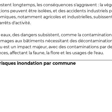
estent longtemps, les conséquences s'aggravent : la vé
tions peuvent être isolées, et des accidents industriels 
omiques, notamment agricoles et industrielles, subissen
rrêts d'activité.
es eaux, des dangers subsistent, comme la contamination
mmages aux bâtiments nécessitant des décontaminations
eau est un impact majeur, avec des contaminations par d
es, affectant la faune, la flore et les usages de l'eau.
 risques inondation par commune