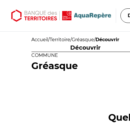
Aller au contenu principal
Aller au menu principal
Accueil
/
Territoire
/
Gréasque
/
Découvrir
Découvrir
COMMUNE
Gréasque
Quel