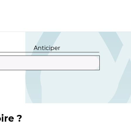
Anticiper
ire ?