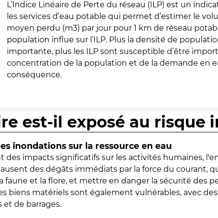
L’Indice Linéaire de Perte du réseau (ILP) est un indica
les services d’eau potable qui permet d’estimer le vo
moyen perdu (m3) par jour pour 1 km de réseau potabl
population influe sur l’ILP. Plus la densité de populatio
importante, plus les ILP sont susceptible d’être import
concentration de la population et de la demande en ea
conséquence.
ire est-il exposé au risque 
s inondations sur la ressource en eau
 des impacts significatifs sur les activités humaines, l'
 causent des dégâts immédiats par la force du courant, q
 faune et la flore, et mettre en danger la sécurité des p
 les biens matériels sont également vulnérables, avec des
 et de barrages.