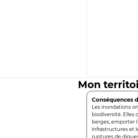
Mon territo
Conséquences de
Les inondations ont
biodiversité. Elles
berges, emporter la
infrastructures et
ruptures de digues