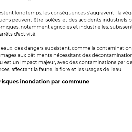
estent longtemps, les conséquences s'aggravent : la vé
tions peuvent être isolées, et des accidents industriels 
omiques, notamment agricoles et industrielles, subissen
rrêts d'activité.
es eaux, des dangers subsistent, comme la contamination
mmages aux bâtiments nécessitant des décontaminations
eau est un impact majeur, avec des contaminations par d
es, affectant la faune, la flore et les usages de l'eau.
 risques inondation par commune