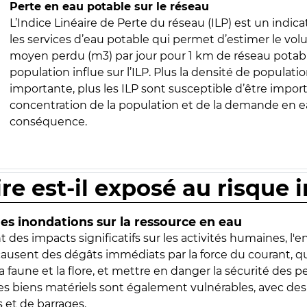
Perte en eau potable sur le réseau
L’Indice Linéaire de Perte du réseau (ILP) est un indica
les services d’eau potable qui permet d’estimer le vo
moyen perdu (m3) par jour pour 1 km de réseau potabl
population influe sur l’ILP. Plus la densité de populatio
importante, plus les ILP sont susceptible d’être import
concentration de la population et de la demande en ea
conséquence.
ire est-il exposé au risque 
s inondations sur la ressource en eau
 des impacts significatifs sur les activités humaines, l'
 causent des dégâts immédiats par la force du courant, q
 faune et la flore, et mettre en danger la sécurité des p
 les biens matériels sont également vulnérables, avec des
 et de barrages.