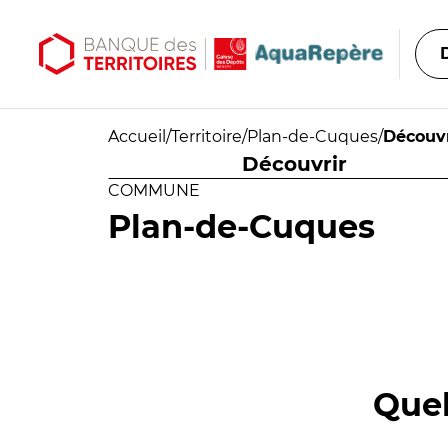
Aller au contenu principal
Aller au menu principal
Accueil
/
Territoire
/
Plan-de-Cuques
/
Découvr
Découvrir
COMMUNE
Plan-de-Cuques
Quel