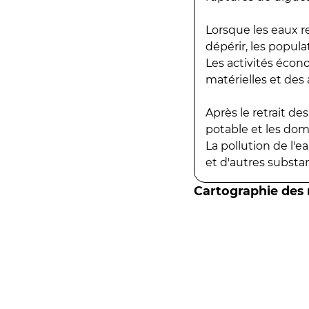
Lorsque les eaux r
dépérir, les popula
Les activités écon
matérielles et des a
Après le retrait d
potable et les do
La pollution de l'
et d'autres substanc
Cartographie des