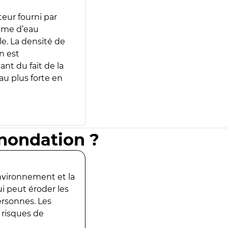
teur fourni par
lume d’eau
e. La densité de
n est
ant du fait de la
u plus forte en
inondation ?
environnement et la
ui peut éroder les
ersonnes. Les
 risques de