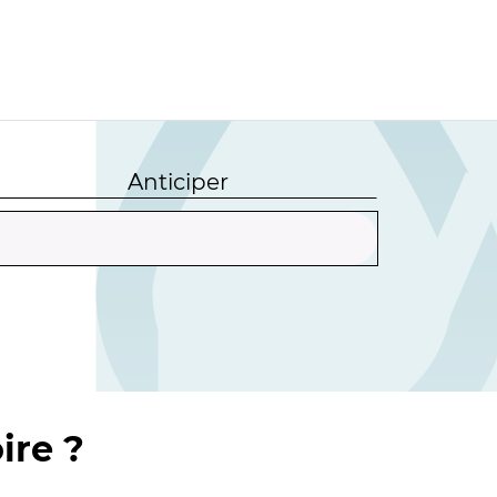
Anticiper
ire ?