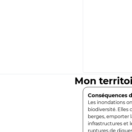
Mon territo
Conséquences de
Les inondations ont
biodiversité. Elles
berges, emporter la
infrastructures et
ruptures de digues