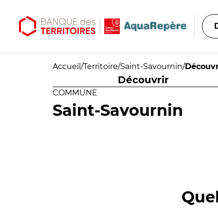
Aller au contenu principal
Aller au menu principal
Accueil
/
Territoire
/
Saint-Savournin
/
Découvr
Découvrir
COMMUNE
Saint-Savournin
Quel