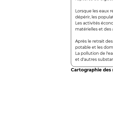
Lorsque les eaux r
dépérir, les popula
Les activités écon
matérielles et des a
Après le retrait d
potable et les do
La pollution de l'
et d'autres substanc
Cartographie des