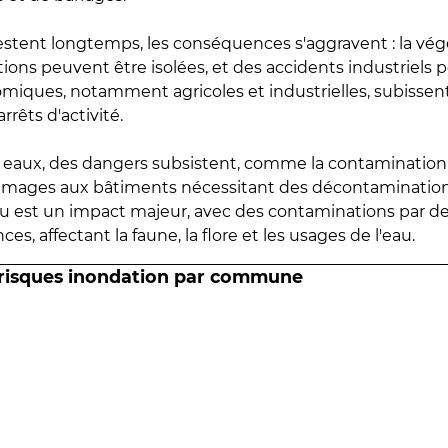
estent longtemps, les conséquences s'aggravent : la vé
tions peuvent être isolées, et des accidents industriels 
omiques, notamment agricoles et industrielles, subissen
rrêts d'activité.
es eaux, des dangers subsistent, comme la contamination
mmages aux bâtiments nécessitant des décontaminations
eau est un impact majeur, avec des contaminations par d
es, affectant la faune, la flore et les usages de l'eau.
 risques inondation par commune