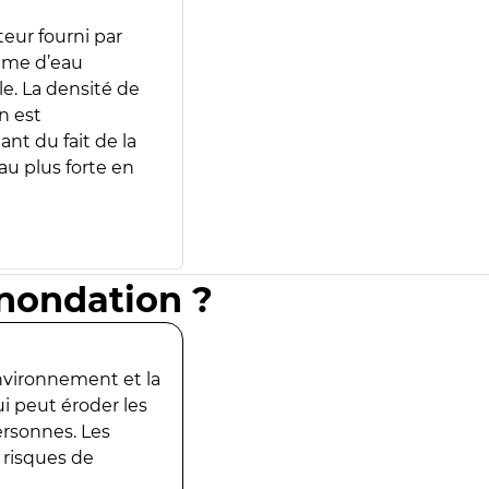
teur fourni par
lume d’eau
e. La densité de
n est
ant du fait de la
u plus forte en
inondation ?
environnement et la
ui peut éroder les
ersonnes. Les
 risques de