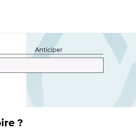
Anticiper
ire ?