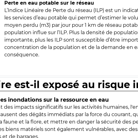
Perte en eau potable sur le réseau
L’Indice Linéaire de Perte du réseau (ILP) est un indica
les services d’eau potable qui permet d’estimer le vo
moyen perdu (m3) par jour pour 1 km de réseau potabl
population influe sur l’ILP. Plus la densité de populatio
importante, plus les ILP sont susceptible d’être import
concentration de la population et de la demande en ea
conséquence.
ire est-il exposé au risque 
s inondations sur la ressource en eau
 des impacts significatifs sur les activités humaines, l'
 causent des dégâts immédiats par la force du courant, q
 faune et la flore, et mettre en danger la sécurité des p
 les biens matériels sont également vulnérables, avec des
 et de barrages.