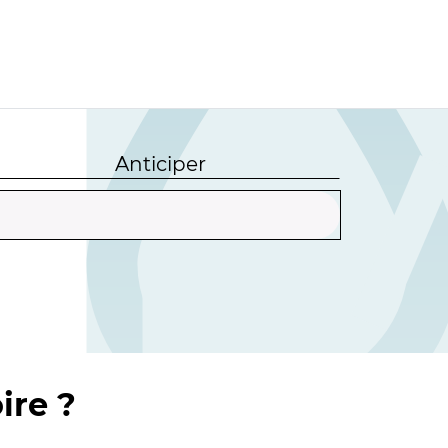
Anticiper
ire ?