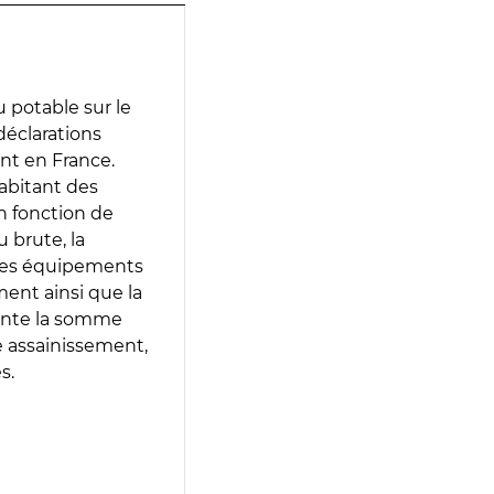
 potable sur le
 déclarations
ent en France.
abitant des
en fonction de
 brute, la
 les équipements
ment ainsi que la
sente la somme
e assainissement,
s.