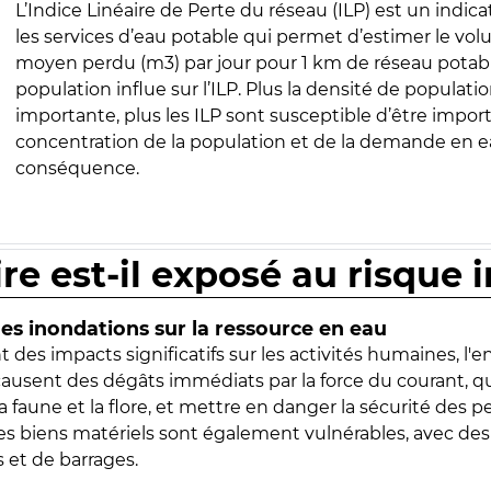
L’Indice Linéaire de Perte du réseau (ILP) est un indica
les services d’eau potable qui permet d’estimer le vo
moyen perdu (m3) par jour pour 1 km de réseau potabl
population influe sur l’ILP. Plus la densité de populatio
importante, plus les ILP sont susceptible d’être import
concentration de la population et de la demande en ea
conséquence.
ire est-il exposé au risque 
s inondations sur la ressource en eau
 des impacts significatifs sur les activités humaines, l'
 causent des dégâts immédiats par la force du courant, q
 faune et la flore, et mettre en danger la sécurité des p
 les biens matériels sont également vulnérables, avec des
 et de barrages.