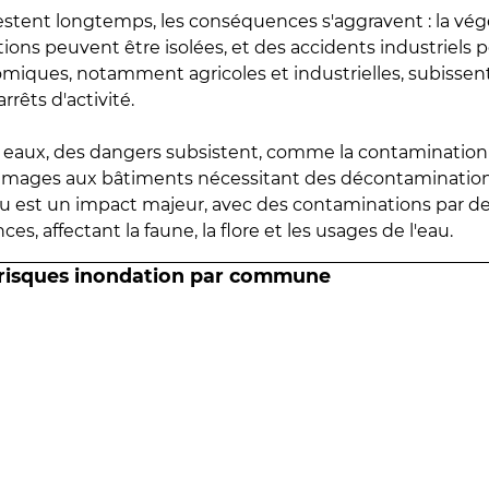
estent longtemps, les conséquences s'aggravent : la vé
tions peuvent être isolées, et des accidents industriels 
omiques, notamment agricoles et industrielles, subissen
rrêts d'activité.
es eaux, des dangers subsistent, comme la contamination
mmages aux bâtiments nécessitant des décontaminations
eau est un impact majeur, avec des contaminations par d
es, affectant la faune, la flore et les usages de l'eau.
 risques inondation par commune