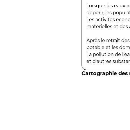
Lorsque les eaux r
dépérir, les popula
Les activités écon
matérielles et des a
Après le retrait d
potable et les do
La pollution de l'
et d'autres substanc
Cartographie des