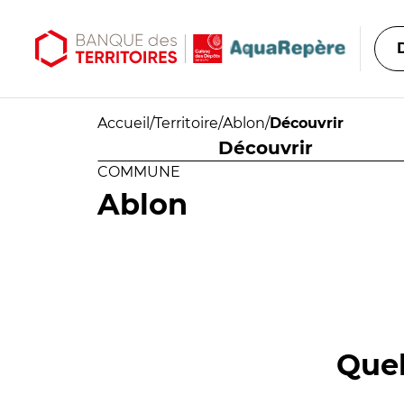
Aller au contenu principal
Aller au menu principal
Accueil
/
Territoire
/
Ablon
/
Découvrir
Découvrir
COMMUNE
Ablon
Quel