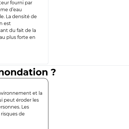
teur fourni par
lume d’eau
e. La densité de
n est
ant du fait de la
u plus forte en
inondation ?
environnement et la
ui peut éroder les
ersonnes. Les
 risques de