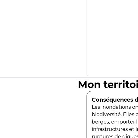
Mon territo
Conséquences de
Les inondations ont
biodiversité. Elles
berges, emporter la
infrastructures et
ruptures de digues