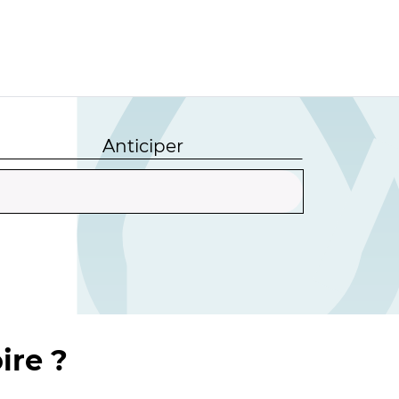
Anticiper
ire ?