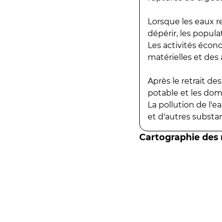
Lorsque les eaux r
dépérir, les popula
Les activités écon
matérielles et des a
Après le retrait d
potable et les do
La pollution de l'
et d'autres substanc
Cartographie des