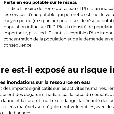
Perte en eau potable sur le réseau
L’Indice Linéaire de Perte du réseau (ILP) est un indica
les services d’eau potable qui permet d’estimer le vo
moyen perdu (m3) par jour pour 1 km de réseau potabl
population influe sur l’ILP. Plus la densité de populatio
importante, plus les ILP sont susceptible d’être import
concentration de la population et de la demande en ea
conséquence.
ire est-il exposé au risque 
s inondations sur la ressource en eau
 des impacts significatifs sur les activités humaines, l'
 causent des dégâts immédiats par la force du courant, q
 faune et la flore, et mettre en danger la sécurité des p
 les biens matériels sont également vulnérables, avec des
 et de barrages.