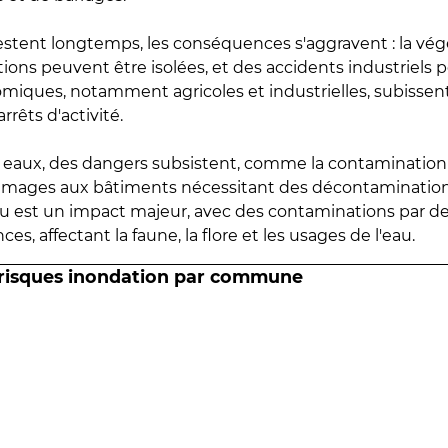
estent longtemps, les conséquences s'aggravent : la vé
tions peuvent être isolées, et des accidents industriels 
omiques, notamment agricoles et industrielles, subissen
rrêts d'activité.
es eaux, des dangers subsistent, comme la contamination
mmages aux bâtiments nécessitant des décontaminations
eau est un impact majeur, avec des contaminations par d
es, affectant la faune, la flore et les usages de l'eau.
 risques inondation par commune