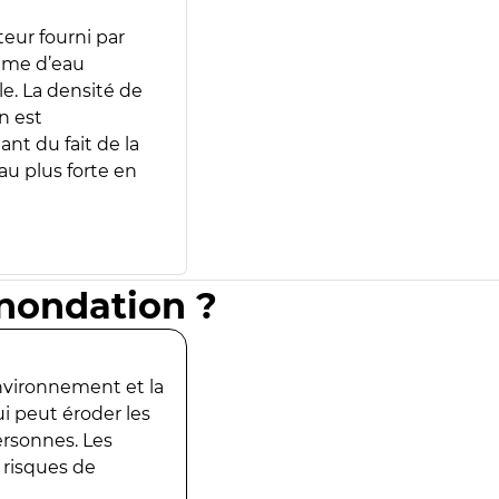
teur fourni par
lume d’eau
e. La densité de
n est
ant du fait de la
u plus forte en
inondation ?
environnement et la
ui peut éroder les
ersonnes. Les
 risques de