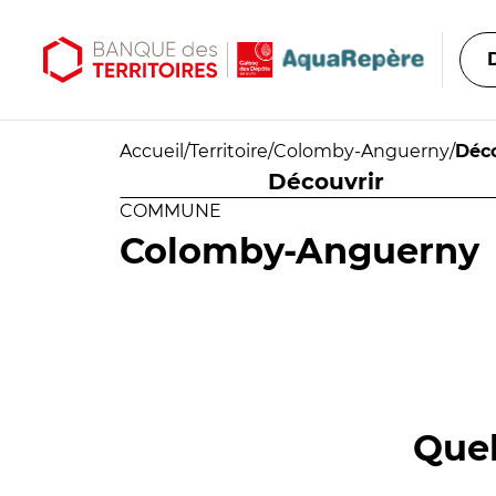
Aller au contenu principal
Aller au menu principal
Accueil
/
Territoire
/
Colomby-Anguerny
/
Déco
Découvrir
COMMUNE
Colomby-Anguerny
Quel