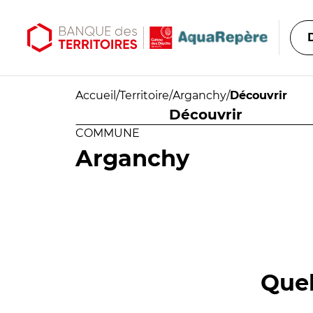
Aller au contenu principal
Aller au menu principal
Accueil
/
Territoire
/
Arganchy
/
Découvrir
Découvrir
COMMUNE
Arganchy
Quel