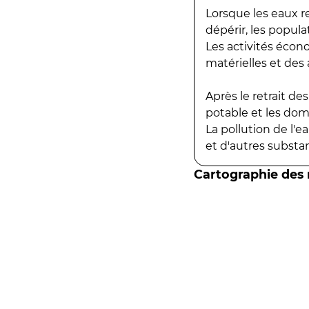
Lorsque les eaux r
dépérir, les popula
Les activités écon
matérielles et des a
Après le retrait d
potable et les do
La pollution de l'
et d'autres substanc
Cartographie des