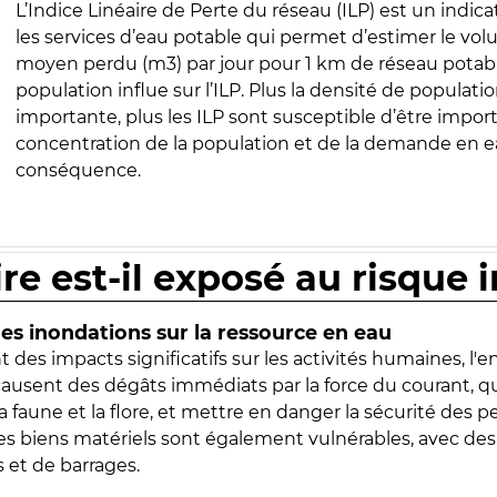
L’Indice Linéaire de Perte du réseau (ILP) est un indica
les services d’eau potable qui permet d’estimer le vo
moyen perdu (m3) par jour pour 1 km de réseau potabl
population influe sur l’ILP. Plus la densité de populatio
importante, plus les ILP sont susceptible d’être import
concentration de la population et de la demande en ea
conséquence.
ire est-il exposé au risque 
s inondations sur la ressource en eau
 des impacts significatifs sur les activités humaines, l'
 causent des dégâts immédiats par la force du courant, q
 faune et la flore, et mettre en danger la sécurité des p
 les biens matériels sont également vulnérables, avec des
 et de barrages.