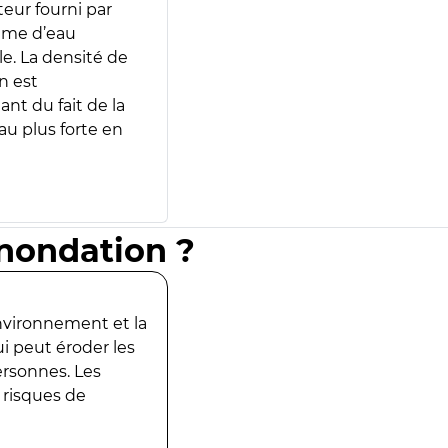
teur fourni par
lume d’eau
e. La densité de
n est
ant du fait de la
u plus forte en
inondation ?
environnement et la
ui peut éroder les
ersonnes. Les
 risques de