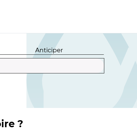
Anticiper
ire ?