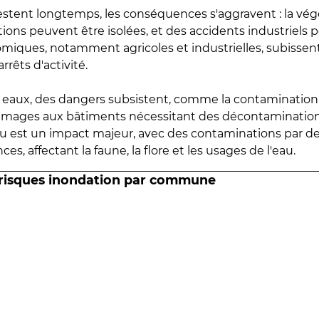
estent longtemps, les conséquences s'aggravent : la vé
tions peuvent être isolées, et des accidents industriels 
omiques, notamment agricoles et industrielles, subissen
rrêts d'activité.
es eaux, des dangers subsistent, comme la contamination
mmages aux bâtiments nécessitant des décontaminations
eau est un impact majeur, avec des contaminations par d
es, affectant la faune, la flore et les usages de l'eau.
 risques inondation par commune