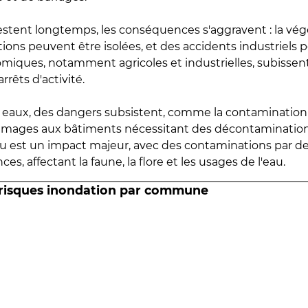
estent longtemps, les conséquences s'aggravent : la vé
tions peuvent être isolées, et des accidents industriels 
omiques, notamment agricoles et industrielles, subissen
rrêts d'activité.
es eaux, des dangers subsistent, comme la contamination
mmages aux bâtiments nécessitant des décontaminations
eau est un impact majeur, avec des contaminations par d
es, affectant la faune, la flore et les usages de l'eau.
 risques inondation par commune