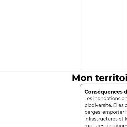
Mon territo
Conséquences de
Les inondations ont
biodiversité. Elles
berges, emporter la
infrastructures et
ruptures de digues