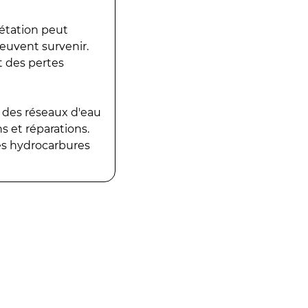
gétation peut
peuvent survenir.
t des pertes
 des réseaux d'eau
 et réparations.
es hydrocarbures