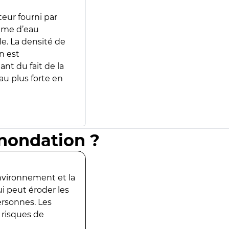
teur fourni par
lume d’eau
e. La densité de
n est
ant du fait de la
u plus forte en
inondation ?
environnement et la
ui peut éroder les
ersonnes. Les
 risques de