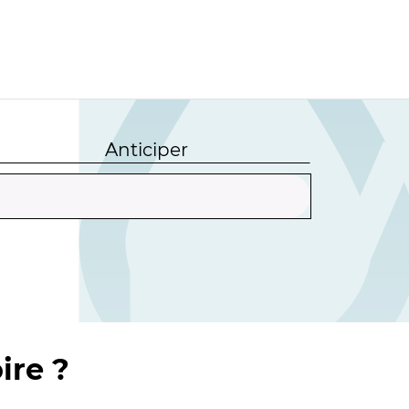
Anticiper
ire ?