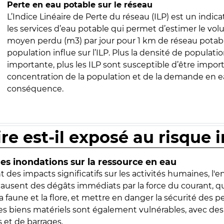
Perte en eau potable sur le réseau
L’Indice Linéaire de Perte du réseau (ILP) est un indica
les services d’eau potable qui permet d’estimer le vo
moyen perdu (m3) par jour pour 1 km de réseau potabl
population influe sur l’ILP. Plus la densité de populatio
importante, plus les ILP sont susceptible d’être import
concentration de la population et de la demande en ea
conséquence.
ire est-il exposé au risque 
s inondations sur la ressource en eau
 des impacts significatifs sur les activités humaines, l'
 causent des dégâts immédiats par la force du courant, q
 faune et la flore, et mettre en danger la sécurité des p
 les biens matériels sont également vulnérables, avec des
 et de barrages.