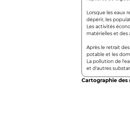
Lorsque les eaux r
dépérir, les popula
Les activités écon
matérielles et des a
Après le retrait d
potable et les do
La pollution de l'
et d'autres substanc
Cartographie des