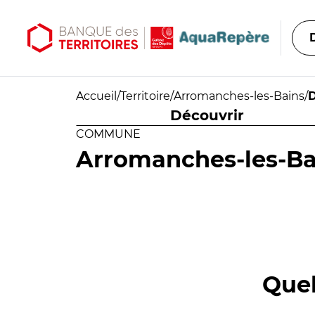
Aller au contenu principal
Aller au menu principal
Accueil
/
Territoire
/
Arromanches-les-Bains
/
D
Découvrir
COMMUNE
Arromanches-les-Ba
Quel