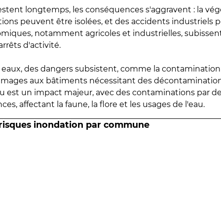
estent longtemps, les conséquences s'aggravent : la vé
tions peuvent être isolées, et des accidents industriels 
omiques, notamment agricoles et industrielles, subissen
rrêts d'activité.
es eaux, des dangers subsistent, comme la contamination
mmages aux bâtiments nécessitant des décontaminations
eau est un impact majeur, avec des contaminations par d
es, affectant la faune, la flore et les usages de l'eau.
 risques inondation par commune