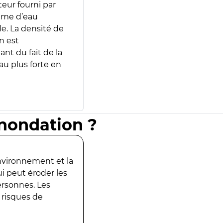
teur fourni par
lume d’eau
e. La densité de
n est
ant du fait de la
u plus forte en
inondation ?
environnement et la
ui peut éroder les
ersonnes. Les
 risques de