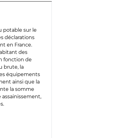
 potable sur le
es déclarations
ent en France.
abitant des
en fonction de
 brute, la
 les équipements
ment ainsi que la
sente la somme
e assainissement,
s.