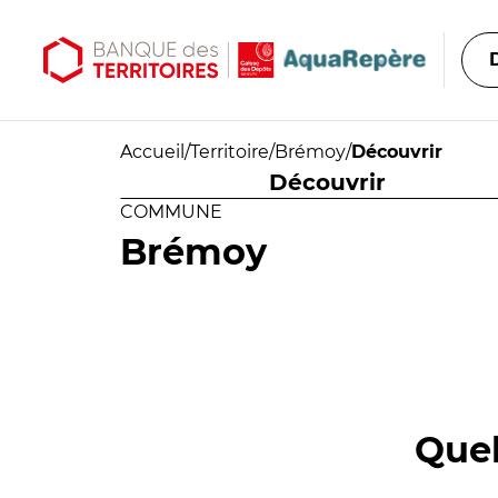
Aller au contenu principal
Aller au menu principal
Accueil
/
Territoire
/
Brémoy
/
Découvrir
Découvrir
COMMUNE
Brémoy
Quel