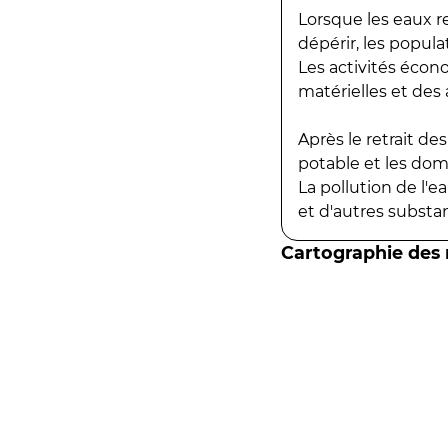
Lorsque les eaux r
dépérir, les popula
Les activités écon
matérielles et des a
Après le retrait d
potable et les do
La pollution de l'
et d'autres substanc
Cartographie des