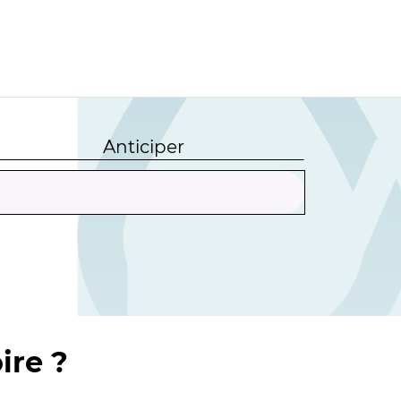
Anticiper
ire ?