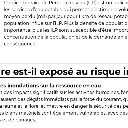
L’Indice Linéaire de Perte du réseau (ILP) est un indica
les services d’eau potable qui permet d’estimer le vo
moyen perdu (m3) par jour pour 1 km de réseau potabl
population influe sur l’ILP. Plus la densité de populatio
importante, plus les ILP sont susceptible d’être import
concentration de la population et de la demande en ea
conséquence.
ire est-il exposé au risque 
s inondations sur la ressource en eau
 des impacts significatifs sur les activités humaines, l'
 causent des dégâts immédiats par la force du courant, q
 faune et la flore, et mettre en danger la sécurité des p
 les biens matériels sont également vulnérables, avec des
 et de barrages.