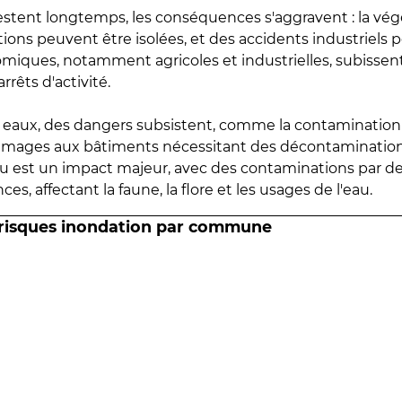
estent longtemps, les conséquences s'aggravent : la vé
tions peuvent être isolées, et des accidents industriels 
omiques, notamment agricoles et industrielles, subissen
rrêts d'activité.
es eaux, des dangers subsistent, comme la contamination
mmages aux bâtiments nécessitant des décontaminations
eau est un impact majeur, avec des contaminations par d
es, affectant la faune, la flore et les usages de l'eau.
 risques inondation par commune