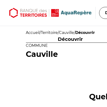
Aller au contenu principal
Aller au menu principal
Accueil
/
Territoire
/
Cauville
/
Découvrir
Découvrir
COMMUNE
Cauville
Quel