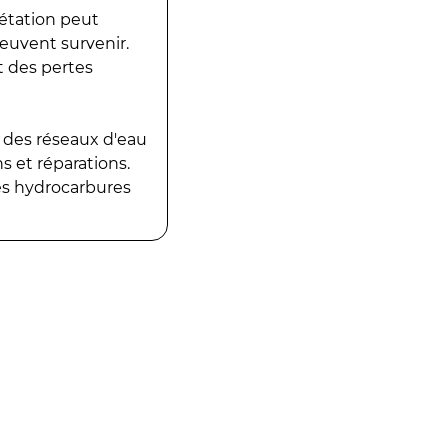
gétation peut
peuvent survenir.
t des pertes
 des réseaux d'eau
 et réparations.
es hydrocarbures