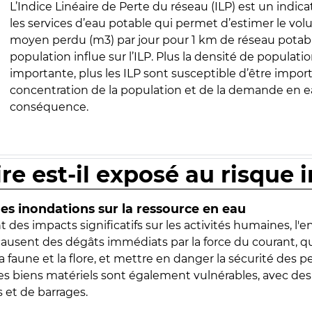
L’Indice Linéaire de Perte du réseau (ILP) est un indica
les services d’eau potable qui permet d’estimer le vo
moyen perdu (m3) par jour pour 1 km de réseau potabl
population influe sur l’ILP. Plus la densité de populatio
importante, plus les ILP sont susceptible d’être import
concentration de la population et de la demande en ea
conséquence.
ire est-il exposé au risque 
s inondations sur la ressource en eau
 des impacts significatifs sur les activités humaines, l'
 causent des dégâts immédiats par la force du courant, q
 faune et la flore, et mettre en danger la sécurité des p
 les biens matériels sont également vulnérables, avec des
 et de barrages.