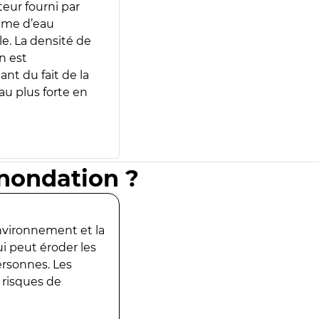
teur fourni par
lume d’eau
e. La densité de
n est
ant du fait de la
u plus forte en
inondation ?
environnement et la
ui peut éroder les
ersonnes. Les
 risques de