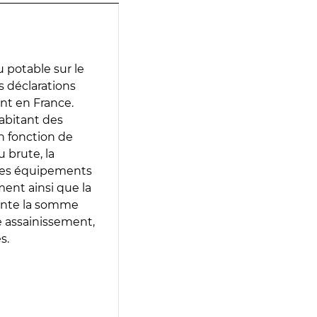
 potable sur le
es déclarations
ent en France.
abitant des
en fonction de
 brute, la
 les équipements
ment ainsi que la
sente la somme
e assainissement,
s.