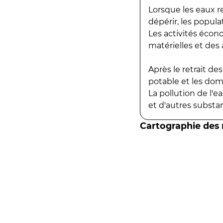
Lorsque les eaux r
dépérir, les popula
Les activités écon
matérielles et des a
Après le retrait d
potable et les do
La pollution de l'
et d'autres substanc
Cartographie des