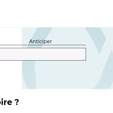
Anticiper
ire ?