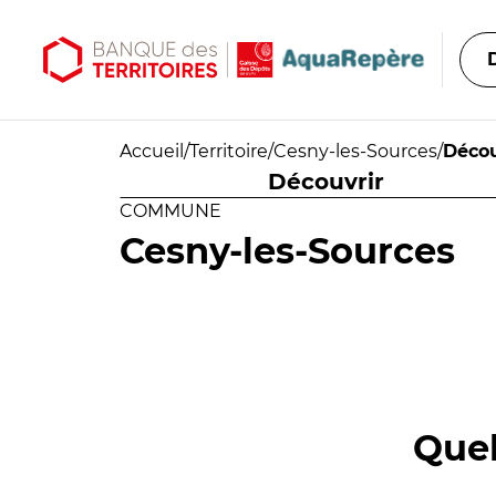
Aller au contenu principal
Aller au menu principal
Accueil
/
Territoire
/
Cesny-les-Sources
/
Décou
Découvrir
COMMUNE
Cesny-les-Sources
Quel