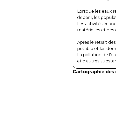
Lorsque les eaux r
dépérir, les popula
Les activités écon
matérielles et des a
Après le retrait d
potable et les do
La pollution de l'
et d'autres substanc
Cartographie des