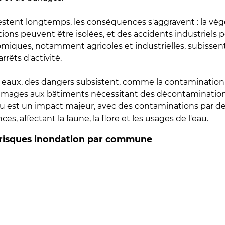
estent longtemps, les conséquences s'aggravent : la vé
tions peuvent être isolées, et des accidents industriels 
omiques, notamment agricoles et industrielles, subissen
rrêts d'activité.
es eaux, des dangers subsistent, comme la contamination
mmages aux bâtiments nécessitant des décontaminations
eau est un impact majeur, avec des contaminations par d
es, affectant la faune, la flore et les usages de l'eau.
 risques inondation par commune