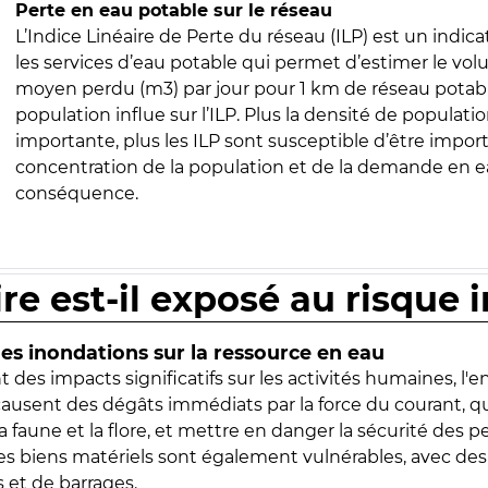
Perte en eau potable sur le réseau
L’Indice Linéaire de Perte du réseau (ILP) est un indica
les services d’eau potable qui permet d’estimer le vo
moyen perdu (m3) par jour pour 1 km de réseau potabl
population influe sur l’ILP. Plus la densité de populatio
importante, plus les ILP sont susceptible d’être import
concentration de la population et de la demande en ea
conséquence.
ire est-il exposé au risque 
s inondations sur la ressource en eau
 des impacts significatifs sur les activités humaines, l'
 causent des dégâts immédiats par la force du courant, q
 faune et la flore, et mettre en danger la sécurité des p
 les biens matériels sont également vulnérables, avec des
 et de barrages.