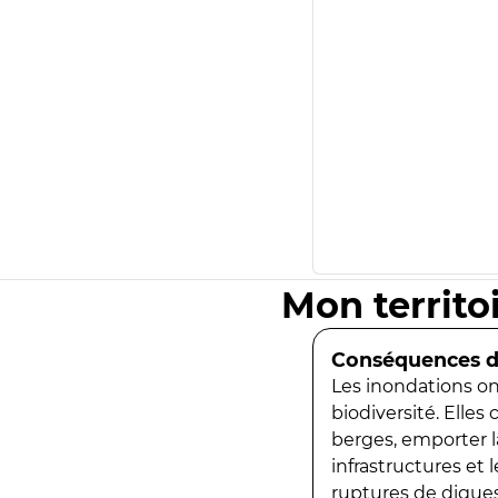
Mon territo
Conséquences de
Les inondations ont
biodiversité. Elles
berges, emporter la
infrastructures et
ruptures de digues