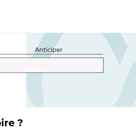
Anticiper
ire ?