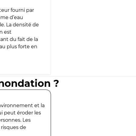
teur fourni par
lume d’eau
e. La densité de
n est
ant du fait de la
u plus forte en
inondation ?
environnement et la
ui peut éroder les
ersonnes. Les
 risques de