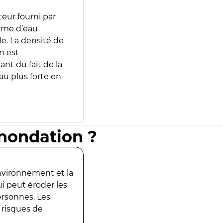
teur fourni par
lume d’eau
e. La densité de
n est
ant du fait de la
u plus forte en
inondation ?
environnement et la
ui peut éroder les
ersonnes. Les
 risques de