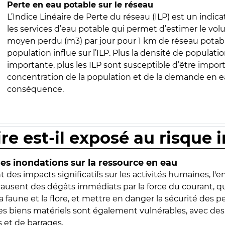
Perte en eau potable sur le réseau
L’Indice Linéaire de Perte du réseau (ILP) est un indica
les services d’eau potable qui permet d’estimer le vo
moyen perdu (m3) par jour pour 1 km de réseau potabl
population influe sur l’ILP. Plus la densité de populatio
importante, plus les ILP sont susceptible d’être import
concentration de la population et de la demande en ea
conséquence.
ire est-il exposé au risque 
s inondations sur la ressource en eau
 des impacts significatifs sur les activités humaines, l'
 causent des dégâts immédiats par la force du courant, q
 faune et la flore, et mettre en danger la sécurité des p
 les biens matériels sont également vulnérables, avec des
 et de barrages.