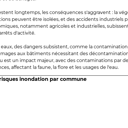
estent longtemps, les conséquences s'aggravent : la vé
tions peuvent être isolées, et des accidents industriels 
omiques, notamment agricoles et industrielles, subissen
rrêts d'activité.
es eaux, des dangers subsistent, comme la contamination
mmages aux bâtiments nécessitant des décontaminations
eau est un impact majeur, avec des contaminations par d
es, affectant la faune, la flore et les usages de l'eau.
 risques inondation par commune