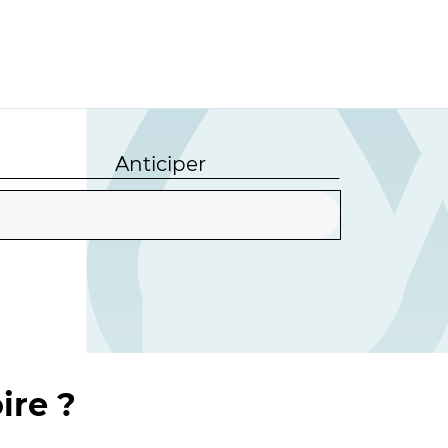
Anticiper
ire ?