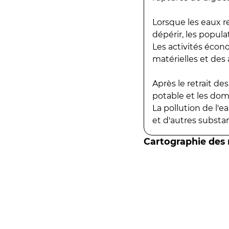
Lorsque les eaux r
dépérir, les popula
Les activités écon
matérielles et des a
Après le retrait d
potable et les do
La pollution de l'
et d'autres substanc
Cartographie des