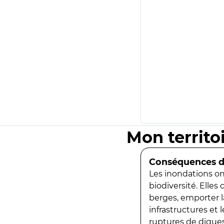
Mon territo
Conséquences de
Les inondations ont
biodiversité. Elles
berges, emporter la
infrastructures et
ruptures de digues