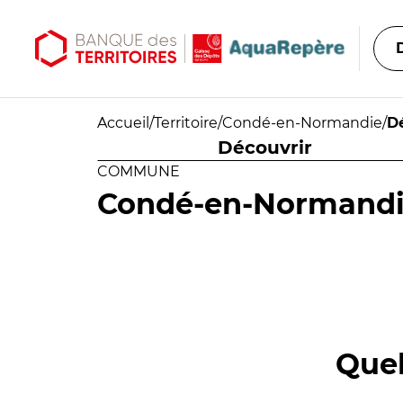
Aller au contenu principal
Aller au menu principal
Accueil
/
Territoire
/
Condé-en-Normandie
/
D
Découvrir
COMMUNE
Condé-en-Normand
Quel