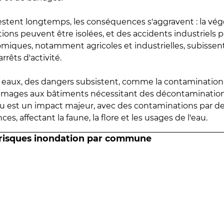
estent longtemps, les conséquences s'aggravent : la vé
tions peuvent être isolées, et des accidents industriels 
omiques, notamment agricoles et industrielles, subissen
rrêts d'activité.
es eaux, des dangers subsistent, comme la contamination
mmages aux bâtiments nécessitant des décontaminations
eau est un impact majeur, avec des contaminations par d
es, affectant la faune, la flore et les usages de l'eau.
 risques inondation par commune