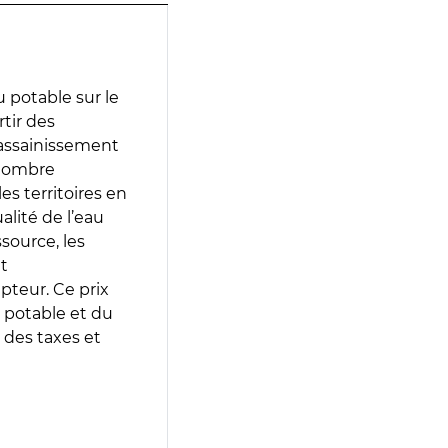
 potable sur le
rtir des
d’assainissement
 nombre
es territoires en
lité de l’eau
source, les
t
epteur. Ce prix
 potable et du
 des taxes et