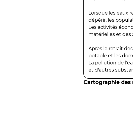
Lorsque les eaux r
dépérir, les popula
Les activités écon
matérielles et des a
Après le retrait d
potable et les do
La pollution de l'
et d'autres substanc
Cartographie des