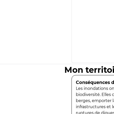
Mon territo
Conséquences de
Les inondations ont
biodiversité. Elles
berges, emporter la
infrastructures et
ruptures de digues