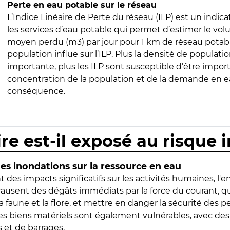
Perte en eau potable sur le réseau
L’Indice Linéaire de Perte du réseau (ILP) est un indica
les services d’eau potable qui permet d’estimer le vo
moyen perdu (m3) par jour pour 1 km de réseau potabl
population influe sur l’ILP. Plus la densité de populatio
importante, plus les ILP sont susceptible d’être import
concentration de la population et de la demande en ea
conséquence.
ire est-il exposé au risque 
s inondations sur la ressource en eau
 des impacts significatifs sur les activités humaines, l'
 causent des dégâts immédiats par la force du courant, q
 faune et la flore, et mettre en danger la sécurité des p
 les biens matériels sont également vulnérables, avec des
 et de barrages.