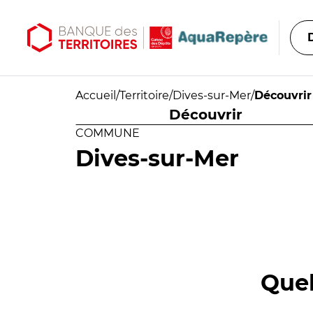
Aller au contenu principal
Aller au menu principal
Accueil
/
Territoire
/
Dives-sur-Mer
/
Découvrir
Découvrir
COMMUNE
Dives-sur-Mer
Quel