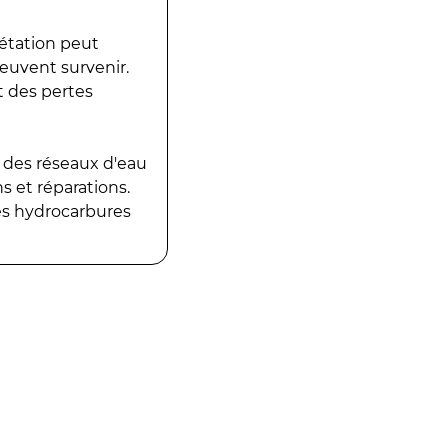
gétation peut
peuvent survenir.
t des pertes
 des réseaux d'eau
 et réparations.
es hydrocarbures