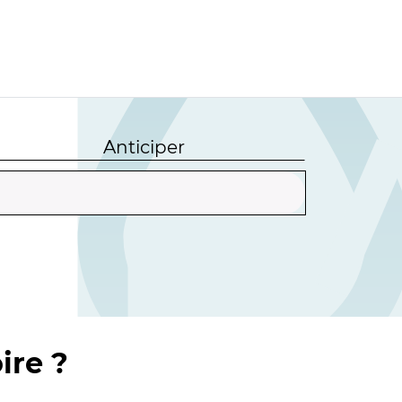
Anticiper
ire ?