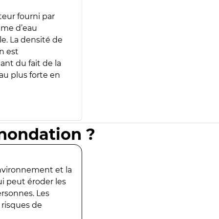
teur fourni par
lume d’eau
e. La densité de
n est
ant du fait de la
u plus forte en
inondation ?
environnement et la
ui peut éroder les
ersonnes. Les
 risques de