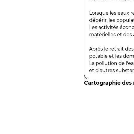
Lorsque les eaux r
dépérir, les popula
Les activités écon
matérielles et des a
Après le retrait d
potable et les do
La pollution de l'
et d'autres substanc
Cartographie des