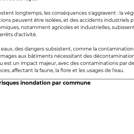
estent longtemps, les conséquences s'aggravent : la vé
tions peuvent être isolées, et des accidents industriels 
omiques, notamment agricoles et industrielles, subissen
rrêts d'activité.
es eaux, des dangers subsistent, comme la contamination
mmages aux bâtiments nécessitant des décontaminations
eau est un impact majeur, avec des contaminations par d
es, affectant la faune, la flore et les usages de l'eau.
 risques inondation par commune