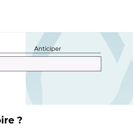
Anticiper
ire ?