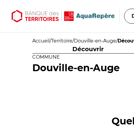
Aller au contenu principal
Aller au menu principal
Accueil
/
Territoire
/
Douville-en-Auge
/
Découv
Découvrir
COMMUNE
Douville-en-Auge
Quel