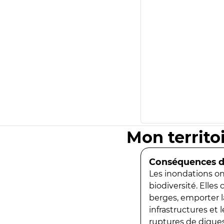
Mon territo
Conséquences de
Les inondations ont
biodiversité. Elles
berges, emporter la
infrastructures et
ruptures de digues