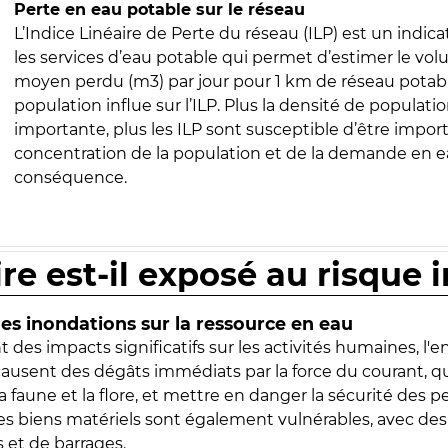
Perte en eau potable sur le réseau
L’Indice Linéaire de Perte du réseau (ILP) est un indica
les services d’eau potable qui permet d’estimer le vo
moyen perdu (m3) par jour pour 1 km de réseau potabl
population influe sur l’ILP. Plus la densité de populatio
importante, plus les ILP sont susceptible d’être import
concentration de la population et de la demande en ea
conséquence.
ire est-il exposé au risque 
s inondations sur la ressource en eau
 des impacts significatifs sur les activités humaines, l'
 causent des dégâts immédiats par la force du courant, q
 faune et la flore, et mettre en danger la sécurité des p
 les biens matériels sont également vulnérables, avec des
 et de barrages.