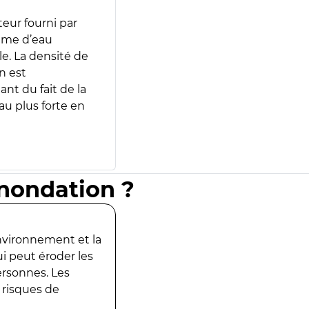
teur fourni par
lume d’eau
e. La densité de
n est
ant du fait de la
u plus forte en
inondation ?
environnement et la
ui peut éroder les
ersonnes. Les
 risques de