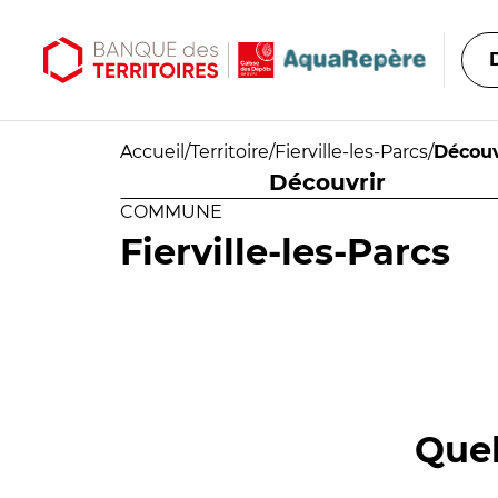
Aller au contenu principal
Aller au menu principal
Accueil
/
Territoire
/
Fierville-les-Parcs
/
Découv
Découvrir
COMMUNE
Fierville-les-Parcs
Quel