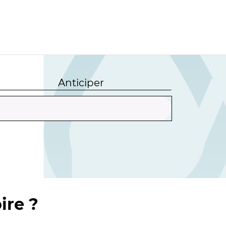
Anticiper
ire ?