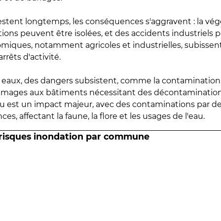
estent longtemps, les conséquences s'aggravent : la vé
tions peuvent être isolées, et des accidents industriels 
omiques, notamment agricoles et industrielles, subissen
rrêts d'activité.
es eaux, des dangers subsistent, comme la contamination
mmages aux bâtiments nécessitant des décontaminations
eau est un impact majeur, avec des contaminations par d
es, affectant la faune, la flore et les usages de l'eau.
 risques inondation par commune