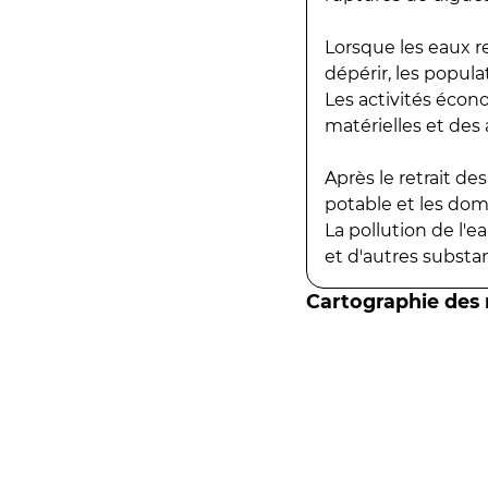
Lorsque les eaux r
dépérir, les popula
Les activités écon
matérielles et des a
Après le retrait d
potable et les do
La pollution de l'
et d'autres substanc
Cartographie des