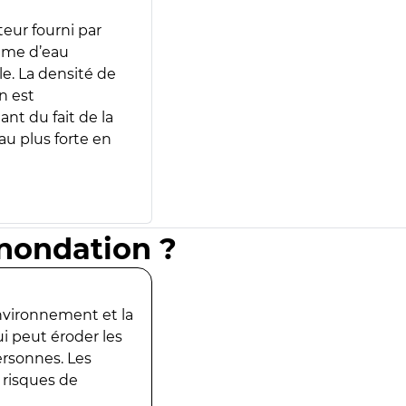
teur fourni par
lume d’eau
e. La densité de
n est
ant du fait de la
u plus forte en
inondation ?
environnement et la
ui peut éroder les
ersonnes. Les
 risques de