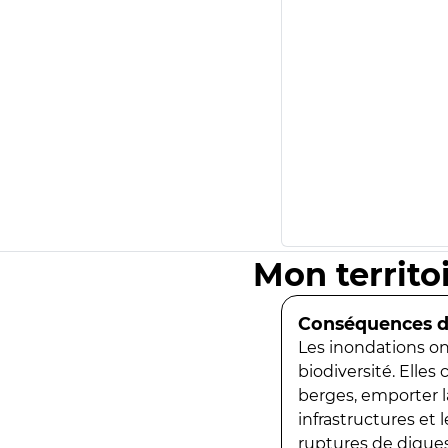
Mon territo
Conséquences de
Les inondations ont
biodiversité. Elles
berges, emporter la
infrastructures et
ruptures de digues