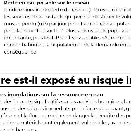
Perte en eau potable sur le réseau
L’Indice Linéaire de Perte du réseau (ILP) est un indica
les services d’eau potable qui permet d’estimer le vo
moyen perdu (m3) par jour pour 1 km de réseau potabl
population influe sur l’ILP. Plus la densité de populatio
importante, plus les ILP sont susceptible d’être import
concentration de la population et de la demande en ea
conséquence.
ire est-il exposé au risque 
s inondations sur la ressource en eau
 des impacts significatifs sur les activités humaines, l'
 causent des dégâts immédiats par la force du courant, q
 faune et la flore, et mettre en danger la sécurité des p
 les biens matériels sont également vulnérables, avec des
 et de barrages.