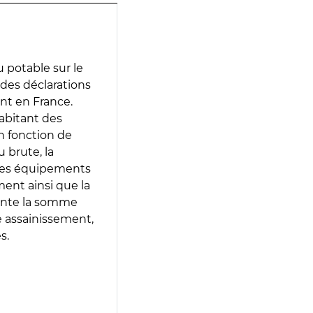
 potable sur le
r des déclarations
ent en France.
abitant des
en fonction de
 brute, la
 les équipements
ment ainsi que la
sente la somme
e assainissement,
s.