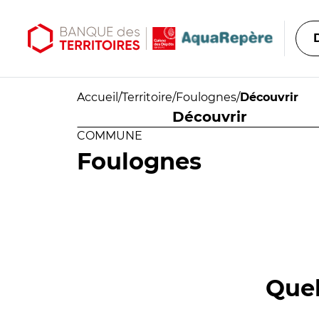
Aller au contenu principal
Aller au menu principal
Accueil
/
Territoire
/
Foulognes
/
Découvrir
Découvrir
COMMUNE
Foulognes
Quel