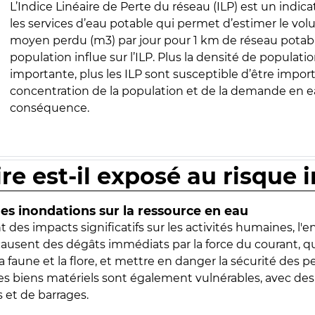
L’Indice Linéaire de Perte du réseau (ILP) est un indica
les services d’eau potable qui permet d’estimer le vo
moyen perdu (m3) par jour pour 1 km de réseau potabl
population influe sur l’ILP. Plus la densité de populatio
importante, plus les ILP sont susceptible d’être import
concentration de la population et de la demande en ea
conséquence.
ire est-il exposé au risque 
s inondations sur la ressource en eau
 des impacts significatifs sur les activités humaines, l'
 causent des dégâts immédiats par la force du courant, q
 faune et la flore, et mettre en danger la sécurité des p
 les biens matériels sont également vulnérables, avec des
 et de barrages.