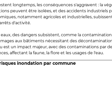
estent longtemps, les conséquences s'aggravent : la vé
tions peuvent être isolées, et des accidents industriels 
omiques, notamment agricoles et industrielles, subissen
rrêts d'activité.
es eaux, des dangers subsistent, comme la contamination
mmages aux bâtiments nécessitant des décontaminations
eau est un impact majeur, avec des contaminations par d
es, affectant la faune, la flore et les usages de l'eau.
 risques inondation par commune