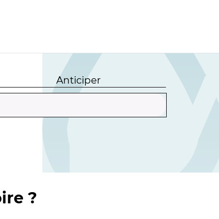
Anticiper
ire ?