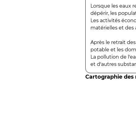
Lorsque les eaux r
dépérir, les popula
Les activités écon
matérielles et des a
Après le retrait d
potable et les do
La pollution de l'
et d'autres substanc
Cartographie des