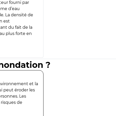
teur fourni par
lume d’eau
e. La densité de
n est
ant du fait de la
u plus forte en
inondation ?
environnement et la
ui peut éroder les
ersonnes. Les
 risques de